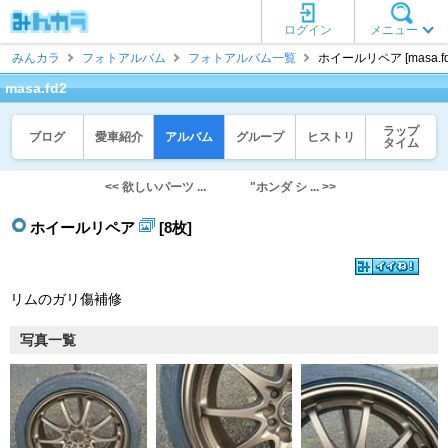
ログイン
メニュー
みんカラ
フォトアルバム
フォトアルバム一覧
ホイールリペア [masa.fd
masa.fd2
ラップ
ブログ
愛車紹介
アルバム
グループ
ヒストリ
タイム
<< 欲しいパーツ ...
"ホンダ シ ... >>
ホイールリペア
[8枚]
リムのガリ傷補修
写真一覧