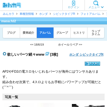
ログイン
メニュー
みんカラ
車種別情報
ホンダ
シビックタイプR
フォトアルバム
masa.fd2
ラップ
ブログ
愛車紹介
アルバム
グループ
ヒストリ
タイム
<< 18/6/19
ホイールリペア >>
欲しいパーツ続々www
[3枚]
ホンダ シビックタイプR
AP2やFD2の電スロをいじれるパーツが海外にはワンサカありま
す。
組み合わせ次第で、4スロよりもお手軽にパワーアップが可能だと
(￣^￣)
写真一覧