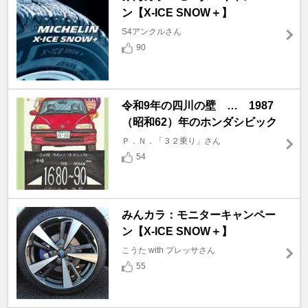
ン【X-ICE SNOW＋】
S4アンクルさん
90
令和9年の四川の壁 … 1987
（昭和62）年のホンダシビック
Ｐ．Ｎ．「３２乗り」さん
54
みんカラ：モニターキャンペー
ン【X-ICE SNOW＋】
こうた with プレッサさん
55