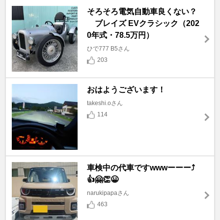
そろそろ電気自動車良くない？
ブレイズ EVクラシック（202
0年式・78.5万円）
ひで777 B5さん
203
おはようございます！
takeshi.oさん
114
車検中の代車ですwwwーーー⤴️
👍🤗👏😀
narukipapaさん
463