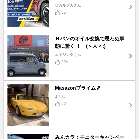
ヒカルプカさん
55
Ｎバンのオイル交換で思わぬ事
態に驚く ！ (＞人＜;)
エイジングさん
404
Masazonプライム🎵
.ξさん
56
みんカラ：モニターキャンペー