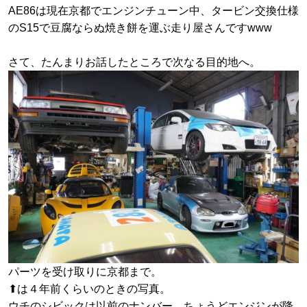
AE86は現在京都でエンジンチューン中、タービン交換仕様
のS15で豆腐ならぬ焼き餅を運ぶ走り屋さんですwww
さて、たんまりお話したところで次なる目的地へ。
パーツを受け取りに京都まで。
⬆は４年前くらいのときの写真。
ウチのシビックは以前のナンバー、ちょうどエンジンが降