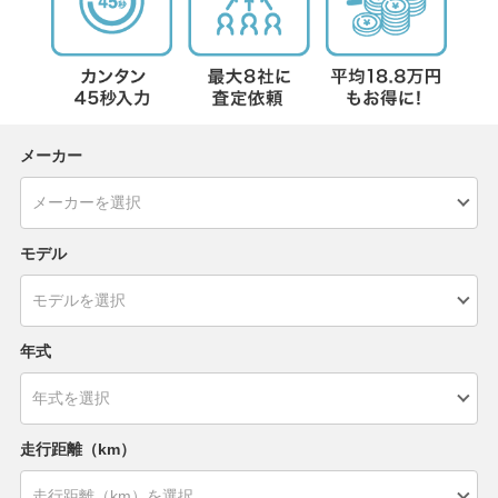
メーカー
モデル
年式
走行距離（km）