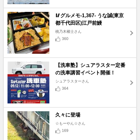
🥢グルメモ-1,367- うな誠(東京
都千代田区)江戸前鰻
桃乃木權士さん
360
【洗車塾】シュアラスター定番
の洗車講習イベント開催！
シュアラスターさん
364
久々に登場
☆もーやん☆さん
169