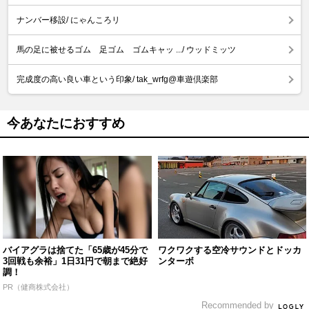
ナンバー移設/ にゃんころリ
馬の足に被せるゴム 足ゴム ゴムキャッ .../ ウッドミッツ
完成度の高い良い車という印象/ tak_wrfg@車遊倶楽部
今あなたにおすすめ
バイアグラは捨てた「65歳が45分で
ワクワクする空冷サウンドとドッカ
3回戦も余裕」1日31円で朝まで絶好
ンターボ
調！
PR（健商株式会社）
Recommended by