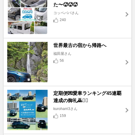
た〜🥵🥵🥵
コッペパパさん
240
世界最古の宿から帰路へ
福田屋さん
56
定期便💌愛車ランキング45連覇
達成の御礼🙇🙇‍♀️
kuroharri3さん
159