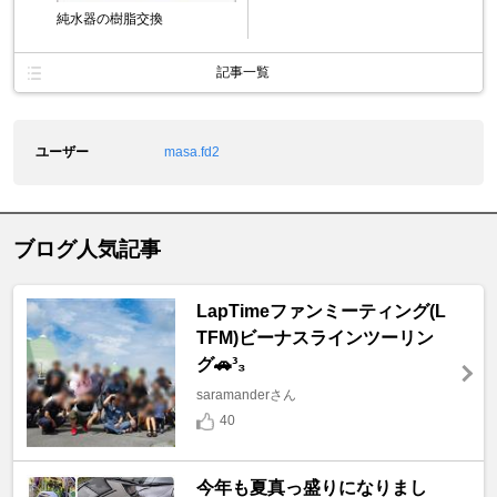
純水器の樹脂交換
記事一覧
ユーザー
masa.fd2
ブログ人気記事
LapTimeファンミーティング(L
TFM)ビーナスラインツーリン
グ🚗³₃
saramanderさん
40
今年も夏真っ盛りになりまし