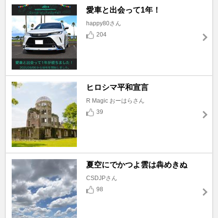
愛車と出会って1年！
happy80さん
204
ヒロシマ平和宣言
R Magic おーはらさん
39
夏空にでかつよ雲は犇めきぬ
CSDJPさん
98