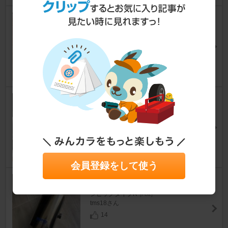
SHIBATIRE / シバタイヤ R23 3
00
シビックタイプR
[FD2]
ーあきちゃんーさん
28
Racetech RT4009HR
シビックタイプR
[FD2]
よ ー す けさん
8
会員登録をして使う
SARD スポーツキャタライザー
シビックタイプR
[FD2]
tms18さん
14