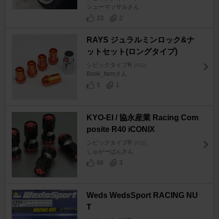
シューマッサルさん
23
2
RAYS ジュラルミンロック&ナ
ットセット(ロングタイプ)
シビックタイプR
[FD2]
Book_farmさん
5
1
KYO-EI / 協永産業 Racing Com
posite R40 iCONIX
シビックタイプR
[FD2]
しゅがーぱんさん
66
3
Weds WedsSport RACING NU
T