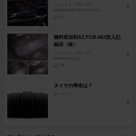
シビックタイプR
[FD2]
yokohama@cb3.so-net.さん
8
燃料添加剤AZ FCR-062投入記
録④〈終〉
シビックタイプR
[FD2]
kenbow.001さん
39
タイヤの寿命は？
カーライフ