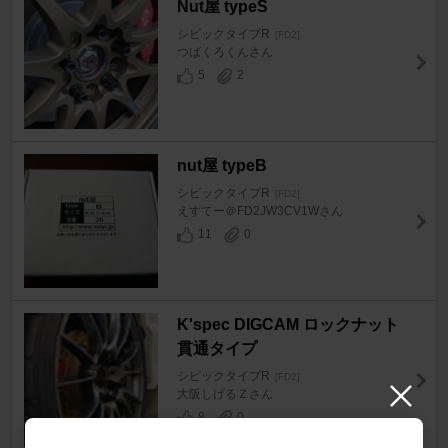
Nut屋 typeS
シビックタイプR
[FD2]
つばくろくんさん
5
2
nut屋 typeB
シビックタイプR
[FD2]
えすてー＠FD2JW3CV1Wさん
11
0
K'spec DIGCAM ロックナット
貫通タイプ
シビックタイプR
[FD2]
大阪しげるＺさん
8
0