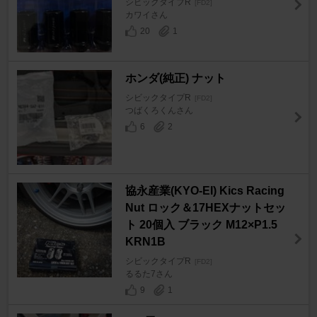
シビックタイプR
[FD2]
カワイさん
20
1
ホンダ(純正) ナット
シビックタイプR
[FD2]
つばくろくんさん
6
2
協永産業(KYO-EI) Kics Racing
Nut ロック＆17HEXナットセッ
ト 20個入 ブラック M12×P1.5
KRN1B
シビックタイプR
[FD2]
るるた7さん
9
1