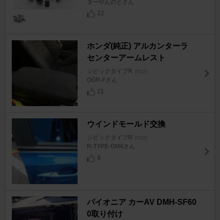
ターやんのとさん
22
ホンダ(純正) アルカンターラ
センターアームレスト
シビックタイプR
[FD2]
OGR-Fさん
21
ウインドモールド交換
シビックタイプR
[FD2]
R-TYPE-GM4さん
8
パイオニア カーAV DMH-SF60
0取り付け