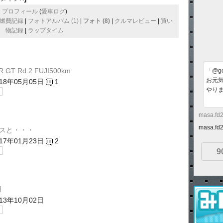
プロフィール
(
愛車ログ
)
燃費記録
|
フォトアルバム (1)
|
フォト (8)
|
クルマレビュー
|
買い
物記録
|
ラップタイム
 GT Rd.2 FUJI500km
「@go
お元
018年05月05日
1
やり
masa.fd
masa.f
スと・・・
017年01月23日
2
9
用
013年10月02日