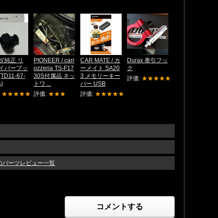
ダ純正 リ
PIONEER / carr
CAR MATE / カ
Durax 牽引フッ
イパーブッ
ozzeria TS-F17
ーメイト SA20
ク
TD11-67-
30S付属品 ネッ
3 メモリーキー
評価:
★★★★★
)
トワ ...
パー USB
:
★★★★★
評価:
★★★
評価:
★★★★★
ルのパーツレビュー一覧
コメントする