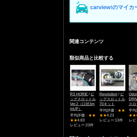
carview!の
関連コンテンツ
類似商品と比較する
RS HORIE
/
ビ
Revolution
/
ビ
Odul
ッグスロットル
ッグスロットル
DRI
Ver.2（口径3m
70キット
スロ
mUP）
平均評価 :
★★
平均
平均評価 :
★★
★★
4.23
★★
★★
4.83
レビュー:13件
レビ
レビュー:23件