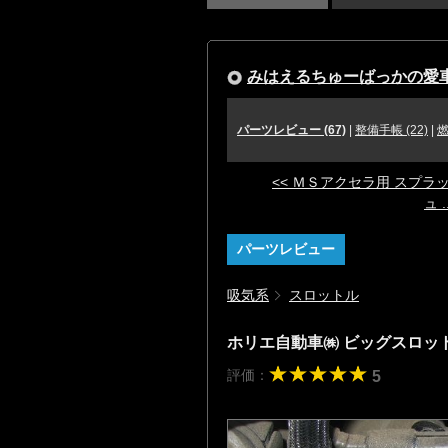
みはえるちゅーばっかの愛
パーツレビュー (67)
|
整備手帳 (22)
|
<< ＭＳアクセラ用 スプラ
ュ ..
パーツレビュー
吸気系
スロットル
ホリエ自動車㈱ ビッグスロッ
評価：
5