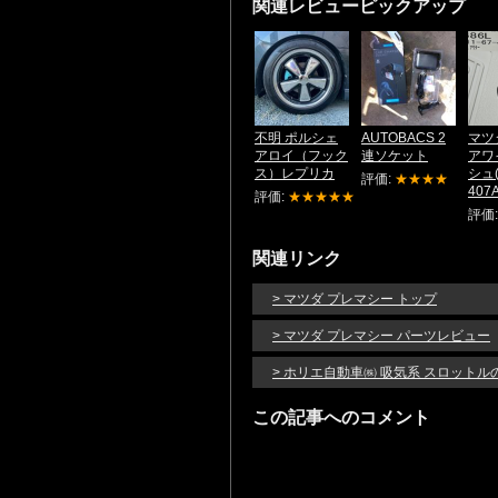
関連レビューピックアップ
不明 ポルシェ
AUTOBACS 2
マツ
アロイ（フック
連ソケット
アワ
ス）レプリカ
シュ(
評価:
★★★★
407A
評価:
★★★★★
評価
関連リンク
> マツダ プレマシー トップ
> マツダ プレマシー パーツレビュー
> ホリエ自動車㈱ 吸気系 スロット
この記事へのコメント