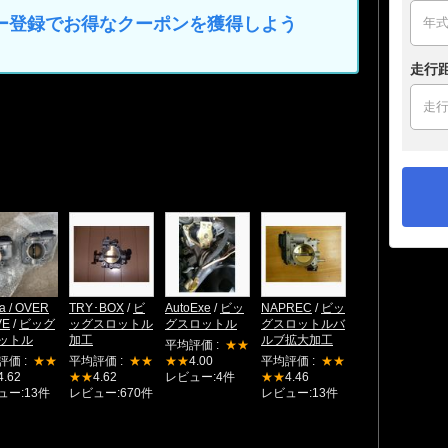
マイカー登録でお得なクーポンを獲得しよう
走行
a / OVER
TRY･BOX
/
ビ
AutoExe
/
ビッ
NAPREC
/
ビッ
VE
/
ビッグ
ッグスロットル
グスロットル
グスロットルバ
ットル
加工
ルブ拡大加工
平均評価 :
★★
評価 :
★★
平均評価 :
★★
★★
4.00
平均評価 :
★★
4.62
★★
4.62
レビュー:4件
★★
4.46
ュー:13件
レビュー:670件
レビュー:13件