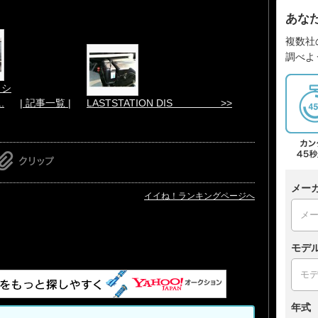
あな
複数社
調べよ
ッシ
.
| 記事一覧 |
LASTSTATION DIS >>
メー
イイね！ランキングページへ
モデ
年式