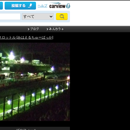
ヘルプ
スロットル [みはえるちゅーばっか]