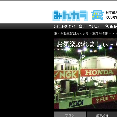
車・自動車SNSみんカラ
>
車種別情報
>
マ
お気楽ぷれましぃ～
ブログ
愛車紹介