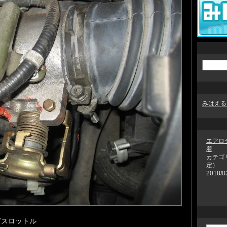
みはえる
エアロ
着
カテゴ
定）
2018/0
グスロットル