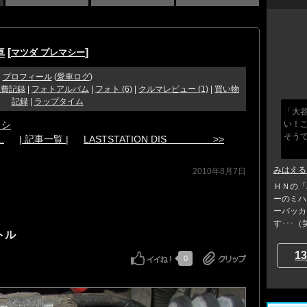
車
[
]
マツダ プレマシー
プロフィール
(
愛車ログ
)
燃費記録
|
フォトアルバム
|
フォト (6)
|
クルマレビュー (1)
|
買い物
記録
|
ラップタイム
「大
ッシ
い！こ
そう
.
| 記事一覧 |
LASTSTATION DIS >>
みはえる
2010年8月7日
ＨＮの「
ーのミハ
ーバッカ
す･･･（笑
トル
13
0