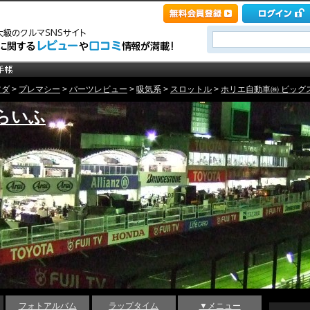
ツダ
>
プレマシー
>
パーツレビュー
>
吸気系
>
スロットル
>
ホリエ自動車㈱ ビッグ
らいふ
フォトアルバム
ラップタイム
▼メニュー