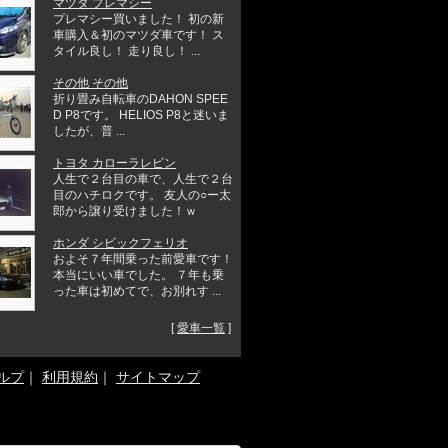
マツダ プレマシー
プレマシー買いました！ 初の新
車購入＆初のマツダ車です！ ス
タイル良し！ 走り良し！ ...
その他 その他
折り畳み自転車のDAHON SPEE
D P8です。 HELIOS P8と迷いま
したが、普 ...
トヨタ カローラレビン
人生で２台目の車で、人生で２台
目のハチロクです。 友人の○ー太
郎から譲り受けました！ｗ
ホンダ シビックフェリオ
およそ７年間乗った前愛車です！
本当にいい車でした。 ７年も乗
った車は初めてで、お別れす ...
[
愛車一覧
]
ルプ
｜
利用規約
｜
サイトマップ