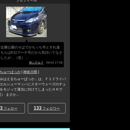
プロフィール
谷近隣公園のそばでかちっち号とすれ違
ちらはK11マーチ号だから気付いてなさ
でしたが…（笑）」
何シテル？
08/16 17:58
ちゅーばっか
[
神奈川県
]
みはえるちゅーばっか」は、Ｆ１ドライバ
エルシューマッハにスターウォーズのチュ
をモジって適当に付けてしまったＨＮで
） まさか...
3
133
フォロー
フォロワー