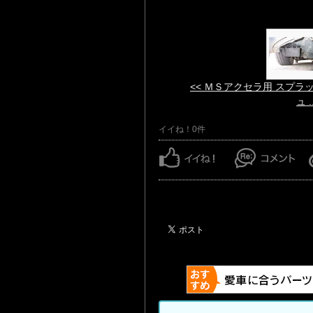
<< ＭＳアクセラ用 スプラ
ュ ..
イイね！0件