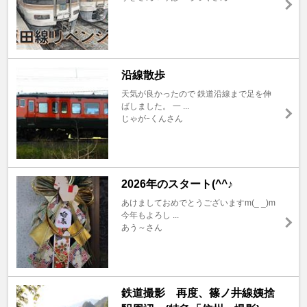
沿線散歩
天気が良かったので 鉄道沿線まで足を伸
ばしました。 一 ...
じゃがｰくんさん
2026年のスタート(^^♪
あけましておめでとうございますm(_ _)m
今年もよろし ...
あう～さん
鉄道撮影 再度、篠ノ井線姨捨