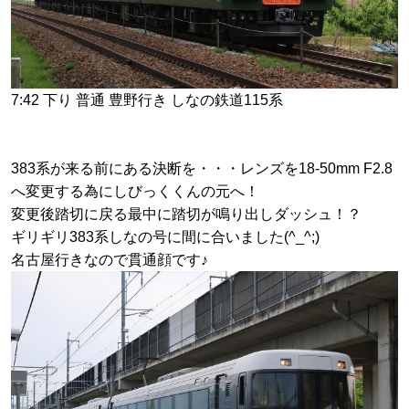
7:42 下り 普通 豊野行き しなの鉄道115系
383系が来る前にある決断を・・・レンズを18-50mm F2.8
へ変更する為にしびっくくんの元へ！
変更後踏切に戻る最中に踏切が鳴り出しダッシュ！？
ギリギリ383系しなの号に間に合いました(^_^;)
名古屋行きなので貫通顔です♪