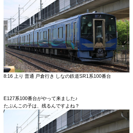
8:16 上り 普通 戸倉行き しなの鉄道SR1系100番台
E127系100番台がやって来ました♪
たぶんこの子は、残るんですよね？