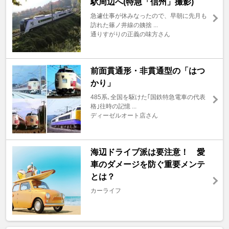
駅周辺へ(特急「信州」撮影)
急遽仕事が休みなったので、早朝に先月も
訪れた篠ノ井線の姨捨 ...
通りすがりの正義の味方さん
前面貫通形・非貫通型の「はつ
かり」
485系､全国を駆けた｢国鉄特急電車の代表
格｣往時の記憶 ...
ディーゼルオート店さん
海辺ドライブ派は要注意！ 愛
車のダメージを防ぐ重要メンテ
とは？
カーライフ