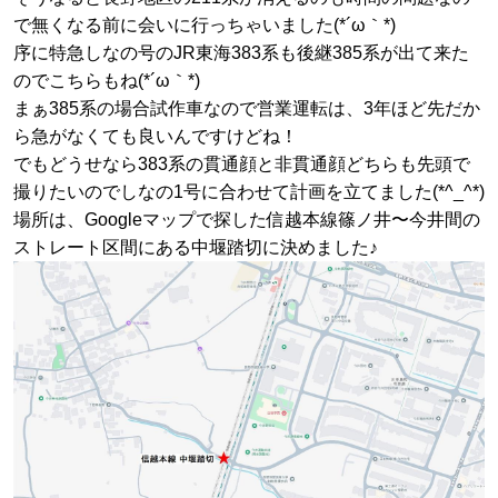
で無くなる前に会いに行っちゃいました(*´ω｀*)
序に特急しなの号のJR東海383系も後継385系が出て来た
のでこちらもね(*´ω｀*)
まぁ385系の場合試作車なので営業運転は、3年ほど先だか
ら急がなくても良いんですけどね！
でもどうせなら383系の貫通顔と非貫通顔どちらも先頭で
撮りたいのでしなの1号に合わせて計画を立てました(*^_^*)
場所は、Googleマップで探した信越本線篠ノ井〜今井間の
ストレート区間にある中堰踏切に決めました♪