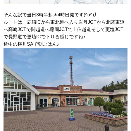
そんな訳で当日3時半起き4時出発です(^o^)丿
ルートは、鹿沼ICから東北道へ入り岩舟JCTから北関東道
へ高崎JCTで関越道へ藤岡JCTで上信越道そして更埴JCT
で長野道で更埴ICで下りる感じですね♪
途中の横川SAで朝ごはん♪