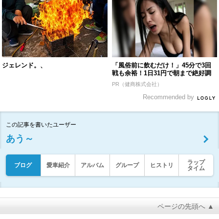
ジェレンド。、
「風俗前に飲むだけ！」45分で3回
戦も余裕！1日31円で朝まで絶好調
PR（健商株式会社）
Recommended by
この記事を書いたユーザー
あう～
ラップ
ブログ
愛車紹介
アルバム
グループ
ヒストリ
タイム
ページの先頭へ ▲