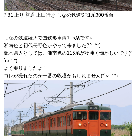
7:31 上り 普通 上田行き しなの鉄道SR1系300番台
しなの鉄道続きで国鉄形車両115系です♪
湘南色と初代長野色がやって来ました(*^_^*)
栃木県人としては、湘南色の115系が物凄く懐かしいです(*
´ω｀*)
よく乗りましたよ！
コレが撮れたのが一番の収穫かもしれません(*´ω｀*)