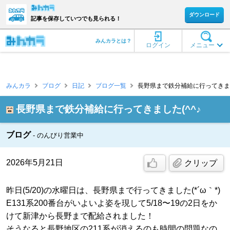
ダウンロード
記事を保存していつでも見られる！
みんカラとは？
ログイン
メニュー
みんカラ
ブログ
日記
ブログ一覧
長野県まで鉄分補給に行ってきました
長野県まで鉄分補給に行ってきました(^^♪
ブログ
のんびり営業中
2026年5月21日
クリップ
昨日(5/20)の水曜日は、長野県まで行ってきました(*´ω｀*)
E131系200番台がいよいよ姿を現して5/18〜19の2日をか
けて新津から長野まで配給されました！
そうなると長野地区の211系が消えるのも時間の問題なの