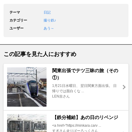
テーマ
日記
カテゴリー
撮り鉄♪
ユーザー
あう～
この記事を見た人におすすめ
関東出張でテツ三昧の旅（その
①）
1月21日水曜日、 翌日関東方面出張。 日
帰りでは面白くな ...
LEN吉さん
【鉄分補給】あの日のリベンジ
<a href="https://minkara.carv ...
すぎさん＠りばーろっくさん