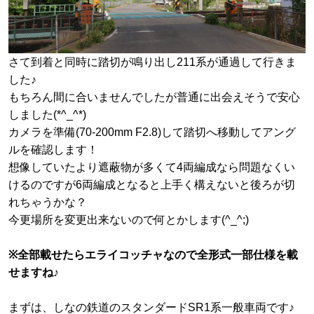
さて到着と同時に踏切が鳴り出し211系が通過して行きま
した♪
もちろん間に合いませんでしたが普通に出会えそうで安心
しました(*^_^*)
カメラを準備(70-200mm F2.8)して踏切へ移動してアング
ルを確認します！
想像していたより遮蔽物が多くて4両編成なら問題なくい
けるのですが6両編成となると上手く構えないと後ろが切
れちゃうかな？
今更場所を変更出来ないので何とかします(^_^;)
※全部載せたらエライコッチャなので全形式一部仕様を載
せますね♪
まずは、しなの鉄道のスタンダードSR1系一般車両です♪