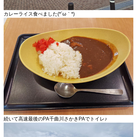
カレーライス食べました(*´ω｀*)
続いて高速最後のPA千曲川さかきPAでトイレ♪