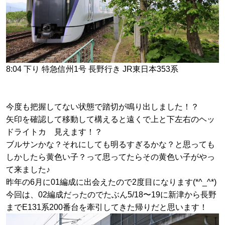
8:04 下り 特急信州1号 長野行き JR東日本353系
今度も把握してない状態で踏切が鳴り出しました！？
矢印を確認して移動して構えると遠くで上と下左右のヘッ
ドライトカ゚見えます！？
ブルサンかな？それにしても明るすぎるかな？と思っても
しかしたら黄色い子？って思ってたらその黄色い子がやっ
て来ました♪
昨年の6月に01編成に出会えたので2度目になります(*^_^*)
今回は、02編成だったのでたぶん5/18〜19に新津から長野
までE131系200番台を牽引してきた帰りだと思います！