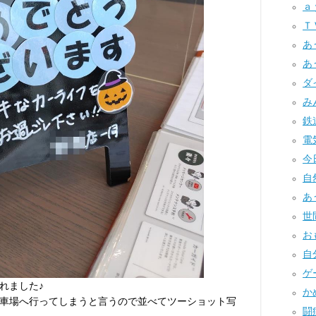
ａｙ
Ｔ
あ
あ
ダ
みん
鉄道
電気
今日
自然
あ
世間
お
自分
ゲー
れました♪
かめ
車場へ行ってしまうと言うので並べてツーショット写
闘病