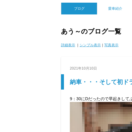
ブログ
愛車紹介
あう～のブログ一覧
詳細表示
｜
シンプル表示
｜
写真表示
2021年10月10日
納車・・・そして初ド
9：30にDだったので早起きし