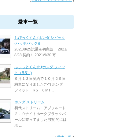
愛車一覧
しびっくくん (ホンダ シビック
(ハッチバック))
2021/8/25試乗＆初商談！ 2021/
8/28 契約！ 2021/9/30 寄 ...
ふぃっとくん☆ (ホンダ フィッ
ト（RS）)
９月１３日契約で１０月２５日
納車になりました(^-^) ホンダ
フィット RS ６MT ...
ホンダ ストリーム
初代ストリーム・アブソルート
２．０ナイトホークブラックパ
ールに乗ってました 技術的には
ホ ...