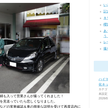
いろ
記念
キ
櫻
あ
う！
レー
撮り
ハイ
化キ
カテゴ
未設定
婦も入って営業さんが撮ってくれました！
2026/0
を見送っていたら悲しくなりました。
などの実車確認＆車の簡単な説明を受けて再度店内に