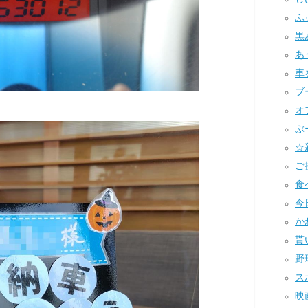
ふ
黒あ
あ
車
ブー
オフ
ぶー
☆
ご
食べ
今
かわ
貰い
野球
スポ
映画