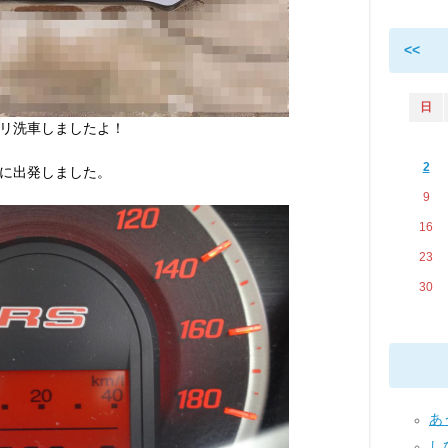
<<
日
リ洗車しましたよ！
2
に出発しました。
9
16
23
30
あう
し