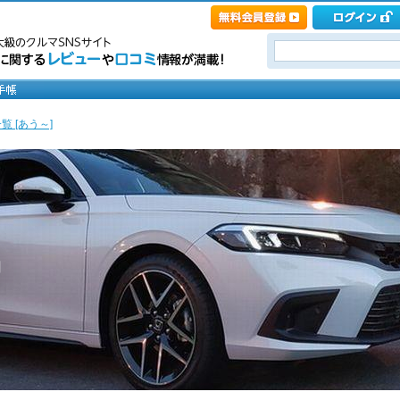
覧 [あう～]
中