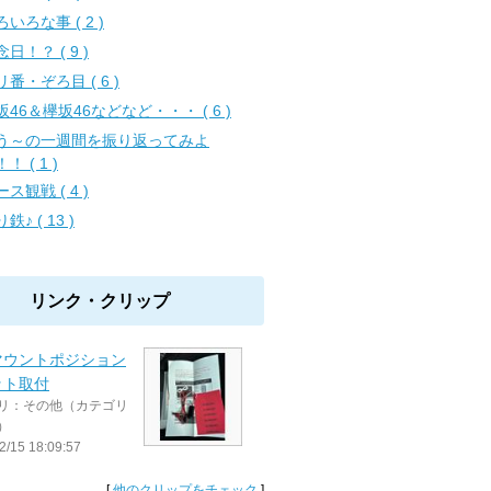
いろな事 ( 2 )
日！？ ( 9 )
リ番・ぞろ目 ( 6 )
坂46＆欅坂46などなど・・・ ( 6 )
う～の一週間を振り返ってみよ
！ ( 1 )
ス観戦 ( 4 )
鉄♪ ( 13 )
リンク・クリップ
マウントポジション
ット取付
リ：その他（カテゴリ
）
2/15 18:09:57
[
他のクリップをチェック
]