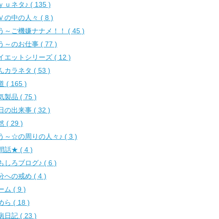
ｕネタ♪ ( 135 )
Ｖの中の人々 ( 8 )
う～ご機嫌ナナメ！！ ( 45 )
う～のお仕事 ( 77 )
イエットシリーズ ( 12 )
カラネタ ( 53 )
 ( 165 )
製品 ( 75 )
の出来事 ( 32 )
 ( 29 )
う～☆の周りの人々♪ ( 3 )
話★ ( 4 )
もしろブログ♪ ( 6 )
への戒め ( 4 )
ム ( 9 )
ら ( 18 )
日記 ( 23 )