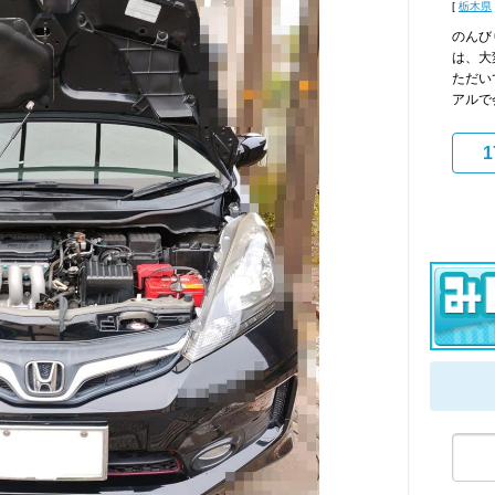
[
栃木県
のんび
は、大
ただい
アルで
1