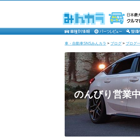
車・自動車SNSみんカラ
>
ブログ
>
ブログ一
のんびり営業