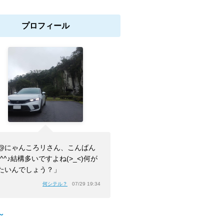
プロフィール
@にゃんころリさん、こんばん
(^^♪結構多いですよね(>_<)何が
たいんでしょう？」
何シテル？
07/29 19:34
～