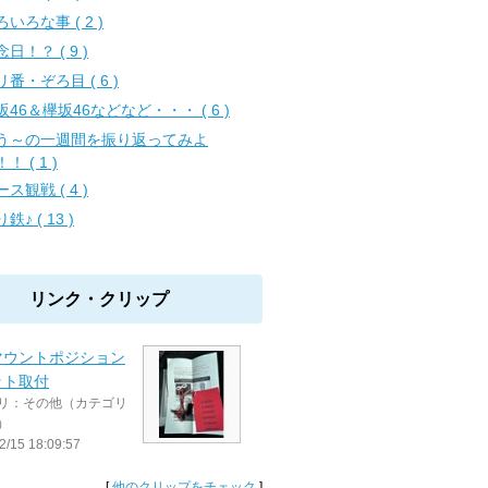
いろな事 ( 2 )
日！？ ( 9 )
リ番・ぞろ目 ( 6 )
坂46＆欅坂46などなど・・・ ( 6 )
う～の一週間を振り返ってみよ
！ ( 1 )
ス観戦 ( 4 )
鉄♪ ( 13 )
リンク・クリップ
マウントポジション
ット取付
リ：その他（カテゴリ
）
2/15 18:09:57
[
他のクリップをチェック
]