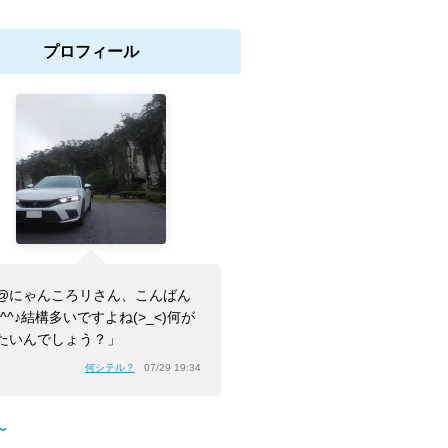
プロフィール
@にゃんころリさん、こんばん
(^^♪結構多いですよね(>_<)何が
たいんでしょう？」
何シテル？
07/29 19:34
～