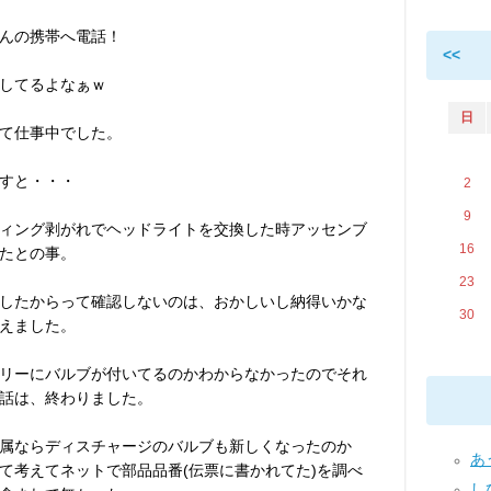
んの携帯へ電話！
<<
してるよなぁｗ
日
て仕事中でした。
すと・・・
2
9
ィング剥がれでヘッドライトを交換した時アッセンブ
16
たとの事。
23
したからって確認しないのは、おかしいし納得いかな
30
えました。
リーにバルブが付いてるのかわからなかったのでそれ
話は、終わりました。
属ならディスチャージのバルブも新しくなったのか
あう
て考えてネットで部品品番(伝票に書かれてた)を調べ
し