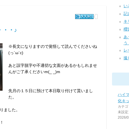
いろ
記念
キ
・・・♪
櫻
あ
う！
※長文になりますので覚悟して読んでくださいね
レー
(っ´ω`c)
撮り
あと誤字脱字や不適切な文面があるかもしれませ
んがご了承くださいm(_ _)m
先月の１５日に預けて本日取り付けて貰いまし
ハイ
た。
化キ
カテゴ
りました。
未設定
2026/0
！