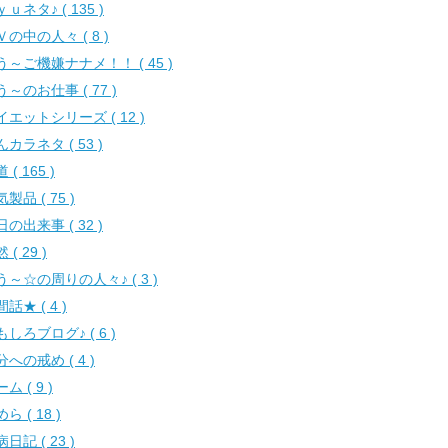
ｕネタ♪ ( 135 )
Ｖの中の人々 ( 8 )
う～ご機嫌ナナメ！！ ( 45 )
う～のお仕事 ( 77 )
イエットシリーズ ( 12 )
カラネタ ( 53 )
 ( 165 )
製品 ( 75 )
の出来事 ( 32 )
 ( 29 )
う～☆の周りの人々♪ ( 3 )
話★ ( 4 )
もしろブログ♪ ( 6 )
への戒め ( 4 )
ム ( 9 )
ら ( 18 )
日記 ( 23 )