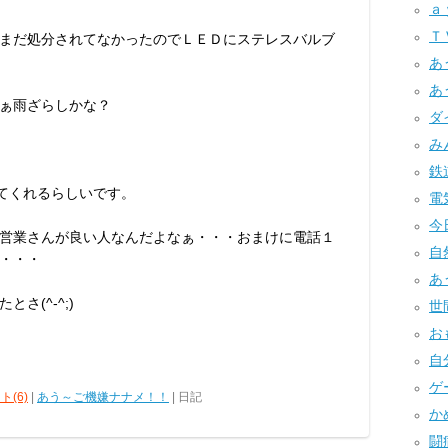
ａｙ
Ｔ
まだ処分されてなかったのでＬＥＤにステレスバルブ
あ
あ
ぁ雨ざらしかな？
ダ
みん
鉄道
してくれるらしいです。
電気
今日
営業さんが良い人なんだよなぁ・・・おまけに電話１
自然
・・・
あ
さ(^-^;)
世間
お
自分
ゲー
ト(6)
|
あう～ご機嫌ナナメ！！
| 日記
かめ
闘病