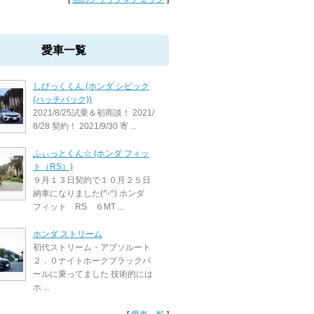
愛車一覧
しびっくくん (ホンダ シビック
(ハッチバック))
2021/8/25試乗＆初商談！ 2021/
8/28 契約！ 2021/9/30 寄 ...
ふぃっとくん☆ (ホンダ フィッ
ト（RS）)
９月１３日契約で１０月２５日
納車になりました(^-^) ホンダ
フィット RS ６MT ...
ホンダ ストリーム
初代ストリーム・アブソルート
２．０ナイトホークブラックパ
ールに乗ってました 技術的には
ホ ...