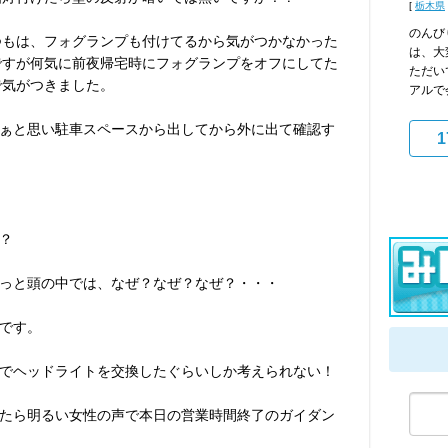
[
栃木県
のんび
つもは、フォグランプも付けてるから気がつかなかった
は、大
ですが何気に前夜帰宅時にフォグランプをオフにしてた
ただい
で気がつきました。
アルで
ぁと思い駐車スペースから出してから外に出て確認す
1
？
っと頭の中では、なぜ？なぜ？なぜ？・・・
です。
でヘッドライトを交換したぐらいしか考えられない！
たら明るい女性の声で本日の営業時間終了のガイダン