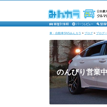
車・自動車SNSみんカラ
>
ブログ
>
ブログ一
のんびり営業