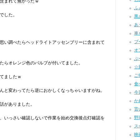
含まれて無かったｗ
ふ
でした。
黒あ
あ
車
ブー
思い調べたらヘッドライトアッセンブリーに含まれて
オフ
ぶー
たらオレンジ色のバルブが付いてました。
☆
ご
てましたｗ
食べ
んと変わってたら逆におかしくなっちゃいますがね。
今
かわ
話がありました。
貰い
野球
、いっさい確認しないで作業を始め交換後点灯確認を
スポ
映画