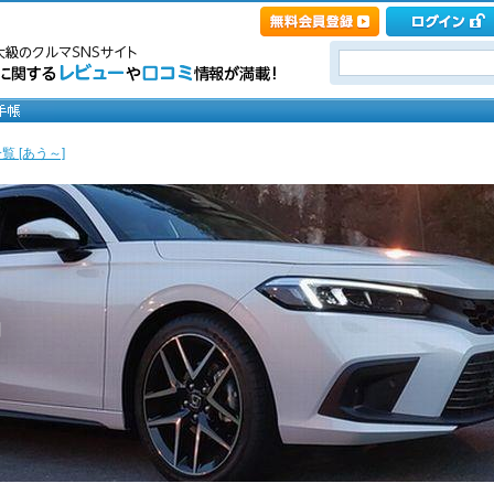
覧 [あう～]
中