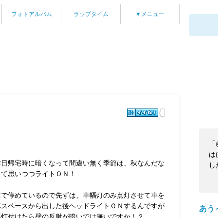
フォトアルバム
ラップタイム
▼メニュー
「
は
昨日帰宅時に暗くなって間違い無く季節は、秋なんだな
し
って思いつつライトＯＮ！
進で停めているので先ずは、車幅灯のみ点灯させて車を
車スペースから出した後ヘッドライトＯＮするんですが
あう
幅灯付けたら壁の反射が暗いでは無いですか！？