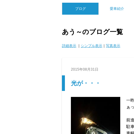
ブログ
愛車紹介
あう～のブログ一覧
詳細表示
｜
シンプル表示
｜
写真表示
2015年08月31日
光が・・・
一
ぁ
前
駐
車