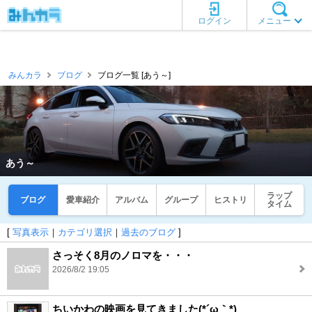
ログイン
メニュー
みんカラ
ブログ
ブログ一覧 [あう～]
あう～
ラップ
ブログ
愛車紹介
アルバム
グループ
ヒストリ
タイム
[
写真表示
｜
カテゴリ選択
｜
過去のブログ
]
さっそく8月のノロマを・・・
2026/8/2 19:05
ちいかわの映画を見てきました(*´ω｀*)