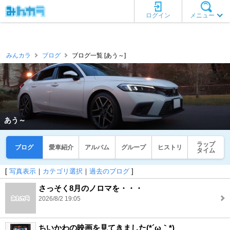
ログイン
メニュー
みんカラ
ブログ
ブログ一覧 [あう～]
あう～
ラップ
ブログ
愛車紹介
アルバム
グループ
ヒストリ
タイム
[
写真表示
｜
カテゴリ選択
｜
過去のブログ
]
さっそく8月のノロマを・・・
2026/8/2 19:05
ちいかわの映画を見てきました(*´ω｀*)