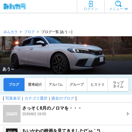
ログイン
メニュー
みんカラ
ブログ
ブログ一覧 [あう～]
あう～
ラップ
ブログ
愛車紹介
アルバム
グループ
ヒストリ
タイム
[
写真表示
｜
カテゴリ選択
｜
過去のブログ
]
さっそく8月のノロマを・・・
2026/8/2 19:05
ちいかわの映画を見てきました(*´ω｀*)