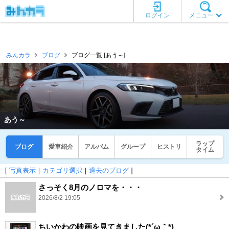
ログイン
メニュー
みんカラ
ブログ
ブログ一覧 [あう～]
あう～
ラップ
ブログ
愛車紹介
アルバム
グループ
ヒストリ
タイム
[
写真表示
｜
カテゴリ選択
｜
過去のブログ
]
さっそく8月のノロマを・・・
2026/8/2 19:05
ちいかわの映画を見てきました(*´ω｀*)