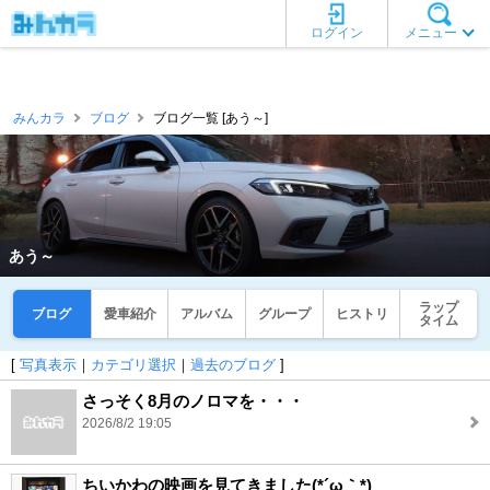
ログイン
メニュー
みんカラ
ブログ
ブログ一覧 [あう～]
あう～
ラップ
ブログ
愛車紹介
アルバム
グループ
ヒストリ
タイム
[
写真表示
｜
カテゴリ選択
｜
過去のブログ
]
さっそく8月のノロマを・・・
2026/8/2 19:05
ちいかわの映画を見てきました(*´ω｀*)