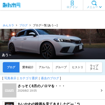
ログイン
メニュー
みんカラ
ブログ
ブログ一覧 [あう～]
あう～
ラップ
ブログ
愛車紹介
アルバム
グループ
ヒストリ
タイム
[
写真表示
｜
カテゴリ選択
｜
過去のブログ
]
さっそく8月のノロマを・・・
2026/8/2 19:05
ちいかわの映画を見てきました(*´ω｀*)