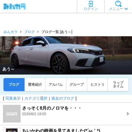
ログイン
メニュー
みんカラ
ブログ
ブログ一覧 [あう～]
あう～
ラップ
ブログ
愛車紹介
アルバム
グループ
ヒストリ
タイム
[
写真表示
｜
カテゴリ選択
｜
過去のブログ
]
さっそく8月のノロマを・・・
2026/8/2 19:05
ちいかわの映画を見てきました(*´ω｀*)