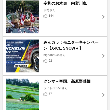
令和のお木曳 内宮川曳
伊勢さん
144
みんカラ：モニターキャンペー
ン【X-ICE SNOW＋】
bighand045さん
62
グンマ－帝国、高原野菜畑
ライトバン59さん
57