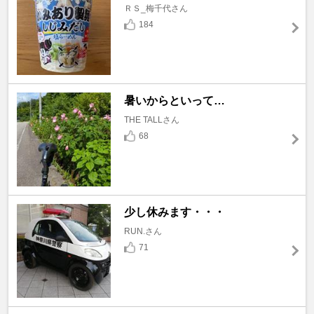
ＲＳ_梅千代さん
184
暑いからといって…
THE TALLさん
68
少し休みます・・・
RUN.さん
71