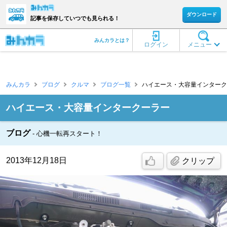
ダウンロード
記事を保存していつでも見られる！
みんカラとは？
ログイン
メニュー
みんカラ
ブログ
クルマ
ブログ一覧
ハイエース・大容量インタークー
ハイエース・大容量インタークーラー
ブログ
心機一転再スタート！
2013年12月18日
クリップ