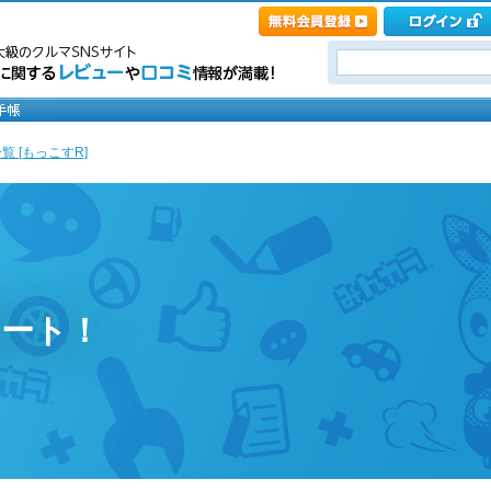
覧 [もっこすR]
タート！