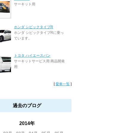
サーキット用
ホンダ シビックタイプR
ホンダ シビックタイプRに乗っ
ています。
トヨタ ハイエースバン
サーキットサービス用 商品開発
用
[
愛車一覧
]
過去のブログ
2014年