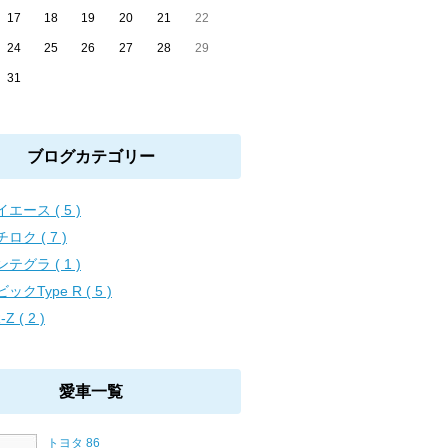
17
18
19
20
21
22
24
25
26
27
28
29
31
ブログカテゴリー
エース ( 5 )
ロク ( 7 )
テグラ ( 1 )
ックType R ( 5 )
-Z ( 2 )
愛車一覧
トヨタ 86