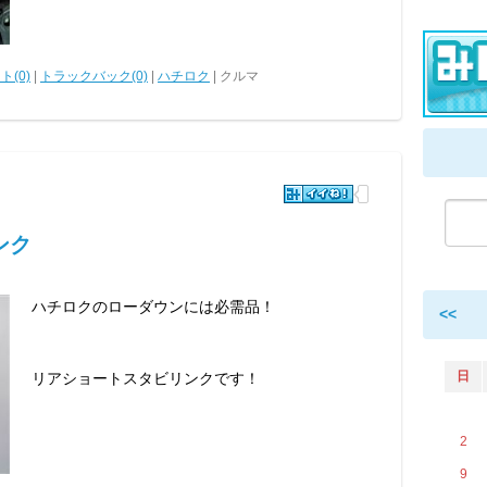
ト(0)
|
トラックバック(0)
|
ハチロク
| クルマ
ンク
ハチロクのローダウンには必需品！
<<
日
リアショートスタビリンクです！
2
9