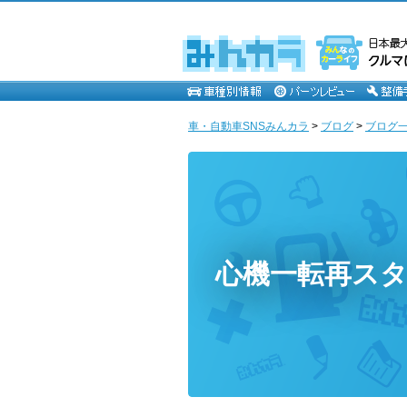
車・自動車SNSみんカラ
>
ブログ
>
ブログ一
心機一転再ス