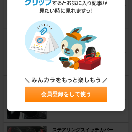
4Takeさん
9
1
シフトカバーステッチを赤へ
ゴルフ ヴァリアント
[ゴルフ7]
ATSUJIRODESUさん
38
1
シフトノブの傷補修
ゴルフ ヴァリアント
[ゴルフ7]
会員登録をして使う
massy-VWGolfさん
3
0
ステアリングスイッチカバー