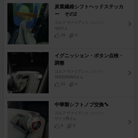
炭素繊維シフトヘッドステッカ
ー その2
ゴルフ ヴァリアント
[ゴルフ7]
cgdさん
28
0
イグニッション・ボタン点検・
調整
ゴルフ ヴァリアント
[ゴルフ7]
SPEEDKINGさん
53
0
中華製シフトノブ交換🔧
ゴルフ ヴァリアント
[ゴルフ7]
ヴァリ男さん
8
0