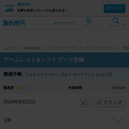
ダウンロード
記事を保存していつでも見られる！
みんカラとは？
ログイン
メニュー
みんカラ
車種別情報
フォルクスワーゲン
ゴルフ ヴァリアント
整
アームレスト&シフトブーツ交換
整備手帳
フォルクスワーゲン ゴルフ ヴァリアント [ゴルフ7]
難易度
作業時間
30分以内
2016年9月22日
クリップ
1/8