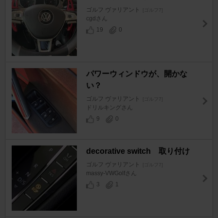
ゴルフ ヴァリアント
[ゴルフ7]
cgdさん
19
0
パワーウィンドウが、開かな
い？
ゴルフ ヴァリアント
[ゴルフ7]
ドリルキングさん
9
0
decorative switch 取り付け
ゴルフ ヴァリアント
[ゴルフ7]
massy-VWGolfさん
3
1