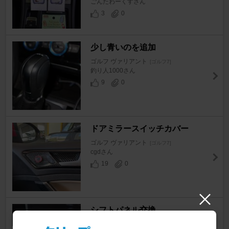
ごんたわーくすさん
3
0
少し青いのを追加
ゴルフ ヴァリアント
[ゴルフ7]
釣り人1000さん
9
0
ドアミラースイッチカバー
ゴルフ ヴァリアント
[ゴルフ7]
cgdさん
19
0
シフトパネル交換
ゴルフ ヴァリアント
[ゴルフ7]