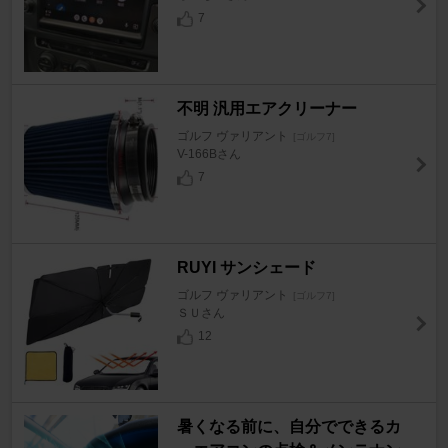
7
不明 汎用エアクリーナー
ゴルフ ヴァリアント
[ゴルフ7]
V-166Bさん
7
RUYI サンシェード
ゴルフ ヴァリアント
[ゴルフ7]
ＳＵさん
12
暑くなる前に、自分でできるカ