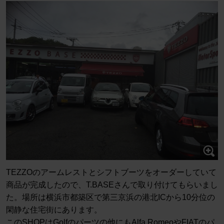
TEZZOのアームレストとシフトブーツをオーダーしていて
商品が完成したので、T.BASEさんで取り付けてもらいまし
た。場所は横浜市都築区で第三京浜の港北ICから10分位の
閑静な住宅街にあります。
このSHOPはGolfのパーツの他にもAlfa RomeoやFIATのパ