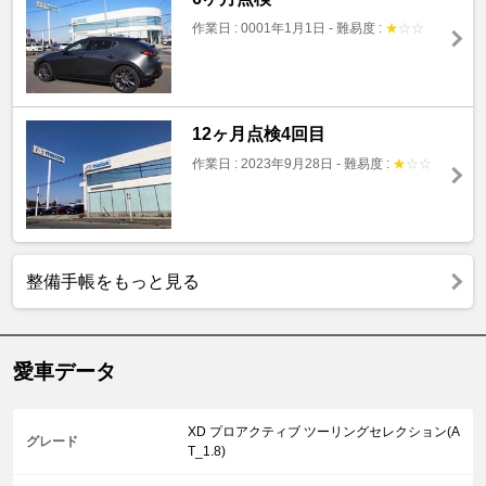
作業日 : 0001年1月1日
-
難易度 :
★
☆
☆
12ヶ月点検4回目
作業日 : 2023年9月28日
-
難易度 :
★
☆
☆
整備手帳をもっと見る
愛車データ
XD プロアクティブ ツーリングセレクション(A
グレード
T_1.8)