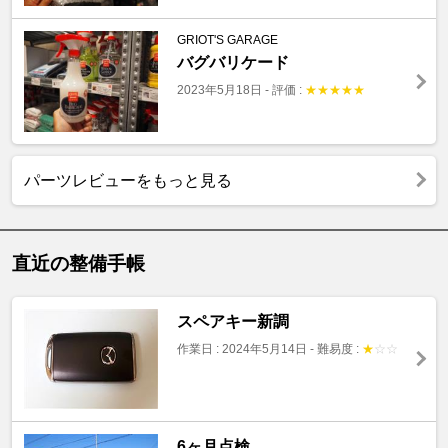
GRIOT'S GARAGE
バグバリケード
2023年5月18日
-
評価 :
★
★
★
★
★
パーツレビューをもっと見る
直近の整備手帳
スペアキー新調
作業日 : 2024年5月14日
-
難易度 :
★
☆
☆
6ヶ月点検