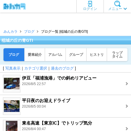
ログイン
メニュー
みんカラ
ブログ
ブログ一覧 [稲城の丘の青GTI]
稲城の丘の青GTI
ラップ
ブログ
愛車紹介
アルバム
グループ
ヒストリ
タイム
[
写真表示
｜
カテゴリ選択
｜
過去のブログ
]
伊豆「福浦漁港」での斜めリアビュー
2026/8/5 22:57
平日夜のお迎えドライブ
2026/8/5 00:04
東名高速【東京IC】でトリップ気分
2026/8/4 00:47