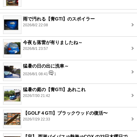
雨で汚れる【青GTI】のスポイラー
2026/8/2 22:08
今夜も落雷が有りましたね～
2026/8/1 23:57
猛暑の日の出に洗車～
2026/8/1 08:41
1
猛暑の庭の【青GTI】あれこれ
2026/7/30 21:42
【GOLF４GTI】ブラックウッドの復活〜
2026/7/29 22:33
【完】 西湘バイパス⇒熱海⇒COX の23日木曜日で