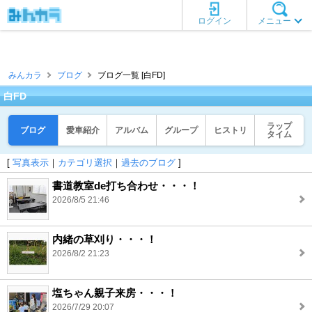
ログイン
メニュー
みんカラ
ブログ
ブログ一覧 [白FD]
白FD
ラップ
ブログ
愛車紹介
アルバム
グループ
ヒストリ
タイム
[
写真表示
｜
カテゴリ選択
｜
過去のブログ
]
書道教室de打ち合わせ・・・！
2026/8/5 21:46
内緒の草刈り・・・！
2026/8/2 21:23
塩ちゃん親子来房・・・！
2026/7/29 20:07