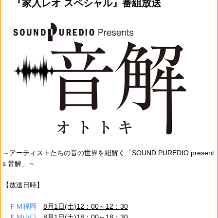
『家入レオ スペシャル』番組放送
～アーティストたちの音の世界を紐解く「SOUND PUREDIO present
s 音解」～
【放送日時】
ＦＭ福岡
8月1日(土)12：00～12：30
ＦＭ山口
8月1日(土)18：00～18：30