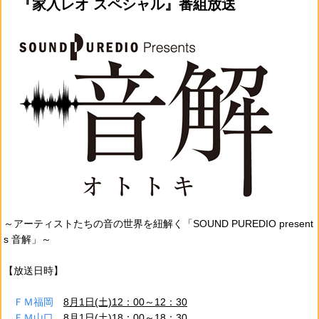
『家入レオ スペシャル』番組放送
～アーティストたちの音の世界を紐解く「SOUND PUREDIO present
s 音解」～
【放送日時】
ＦＭ福岡
8月1日(土)12：00～12：30
ＦＭ山口
8月1日(土)18：00～18：30