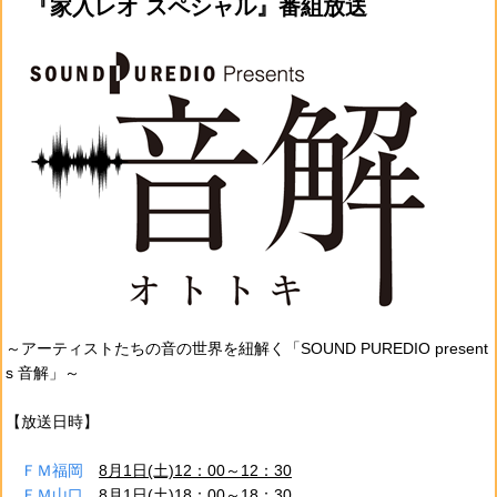
『家入レオ スペシャル』番組放送
～アーティストたちの音の世界を紐解く「SOUND PUREDIO present
s 音解」～
【放送日時】
ＦＭ福岡
8月1日(土)12：00～12：30
ＦＭ山口
8月1日(土)18：00～18：30