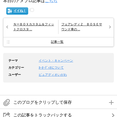
本日のアメブロ記事は
こちら
イイね！
ＮーＢＯＸカスタム＆フィッ
フェアレディＺ ＢＯＳＥサ
トクロスタ ...
ウンド車の ...
記事一覧
テーマ
イベント・キャンペーン
カテゴリー
ｶｰｵｰﾃﾞｨｵについて
ユーザー
ピュアディオいがわ
このブログをクリップして保存
この記事をトラックバックする