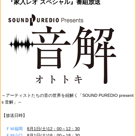
『家入レオ スペシャル』番組放送
～アーティストたちの音の世界を紐解く「SOUND PUREDIO present
s 音解」～
【放送日時】
ＦＭ福岡
8月1日(土)12：00～12：30
ＦＭ山口
8月1日(土)18：00～18：30