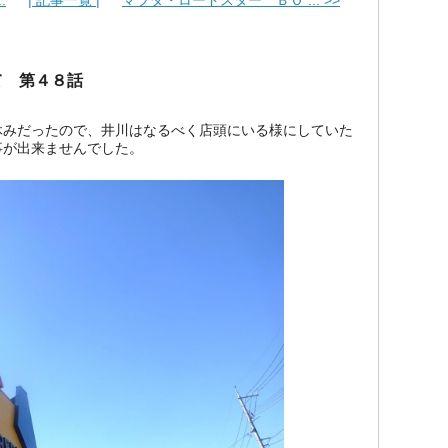
.
| 記事一覧 |
マツダ・ロードスター ＢＯ ... >>
て 第４８話
休みだったので、井川はなるべく店頭にいる様にしていた
事が出来ませんでした。