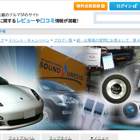
ログ
>
イベント・キャンペーン
>
ブログ一覧
>
続・お客様の質問にお答えして 第４８
フォトアルバム
ラップタイム
▼メニュー