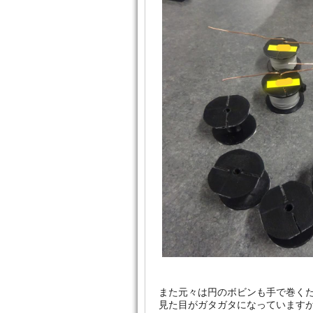
また元々は円のボビンも手で巻く
見た目がガタガタになっています