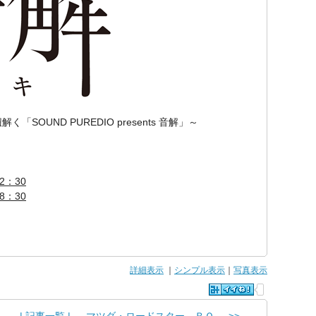
OUND PUREDIO presents 音解」～
2：30
8：30
詳細表示
｜
シンプル表示
｜
写真表示