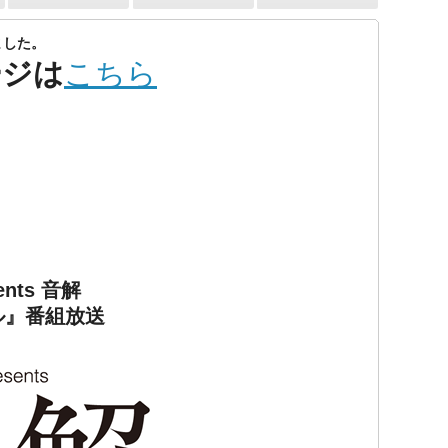
ました。
ージは
こちら
ents 音解
ル』番組放送