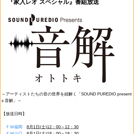
『家入レオ スペシャル』番組放送
～アーティストたちの音の世界を紐解く「SOUND PUREDIO present
s 音解」～
【放送日時】
ＦＭ福岡
8月1日(土)12：00～12：30
ＦＭ山口
8月1日(土)18：00～18：30