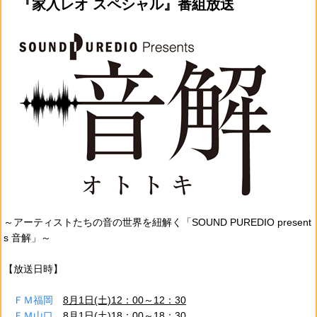
『家入レオ スペシャル』番組放送
～アーティストたちの音の世界を紐解く「SOUND PUREDIO present
s 音解」～
【放送日時】
ＦＭ福岡
8月1日(土)12：00～12：30
ＦＭ山口
8月1日(土)18：00～18：30