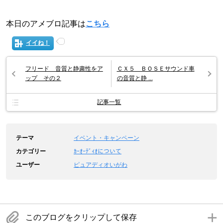
本日のアメブロ記事は
こちら
イイね！
フリード 音質と静粛性をア
ＣＸ５ ＢＯＳＥサウンド車
ップ その２
の音質と静 ...
記事一覧
テーマ
イベント・キャンペーン
カテゴリー
ｶｰｵｰﾃﾞｨｵについて
ユーザー
ピュアディオいがわ
このブログをクリップして保存