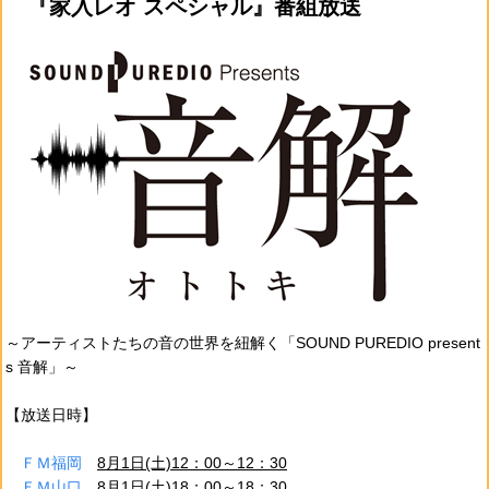
『家入レオ スペシャル』番組放送
～アーティストたちの音の世界を紐解く「SOUND PUREDIO present
s 音解」～
【放送日時】
ＦＭ福岡
8月1日(土)12：00～12：30
ＦＭ山口
8月1日(土)18：00～18：30