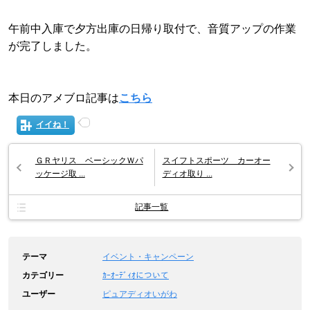
午前中入庫で夕方出庫の日帰り取付で、音質アップの作業
が完了しました。
本日のアメブロ記事は
こちら
イイね！
ＧＲヤリス ベーシックＷパ
スイフトスポーツ カーオー
ッケージ取 ...
ディオ取り ...
記事一覧
テーマ
イベント・キャンペーン
カテゴリー
ｶｰｵｰﾃﾞｨｵについて
ユーザー
ピュアディオいがわ