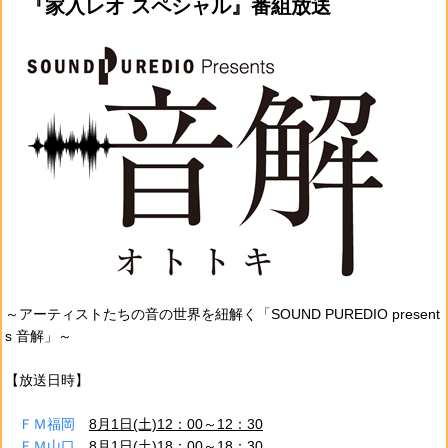
『家入レオ スペシャル』番組放送
～アーティストたちの音の世界を紐解く「SOUND PUREDIO present
s 音解」～
【放送日時】
ＦＭ福岡
8月1日(土)12：00～12：30
ＦＭ山口
8月1日(土)18：00～18：30