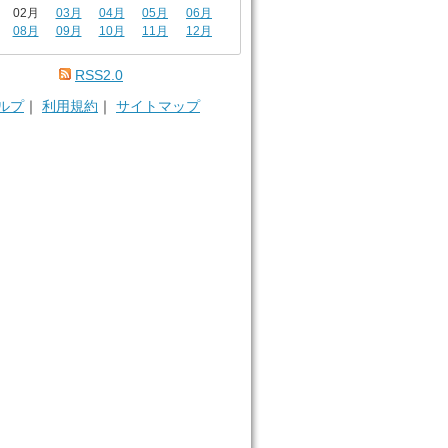
02月
03月
04月
05月
06月
08月
09月
10月
11月
12月
RSS2.0
ルプ
｜
利用規約
｜
サイトマップ