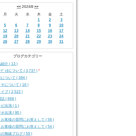
<<
2024/8
>>
月
火
水
木
金
土
1
2
3
5
6
7
8
9
10
12
13
14
15
16
17
19
20
21
22
23
24
26
27
28
29
30
31
ブログカテゴリー
紹介 ( 13 )
ｰﾃﾞｨｵについて ( 3,737 )
*
について ( 394 )
ヤについて ( 16 )
ブ ( 2,522 )
 ( 668 )
ビ出演 ( 1 )
オ出演 ( 90 )
お客様の質問にお答えして ( 56 )
お客様の質問にお答えして ( 54 )
の無線ブログ ( 59 )