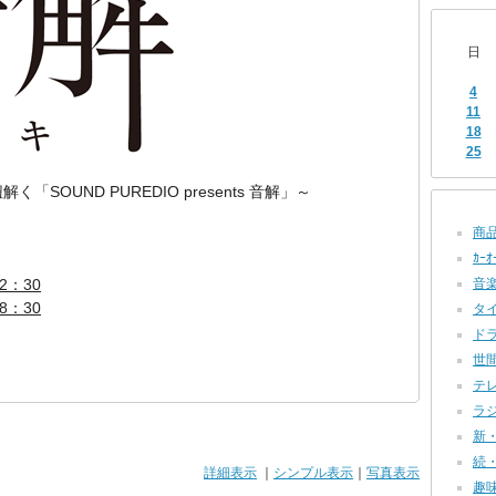
日
4
11
18
25
OUND PUREDIO presents 音解」～
商品
ｶｰｵ
音楽
2：30
8：30
タイ
ドライ
世間話
テレ
ラジ
新・
続・
詳細表示
｜
シンプル表示
｜
写真表示
趣味