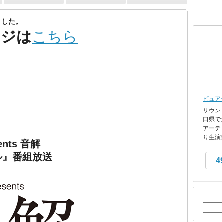
ました。
ージは
こちら
ピュア
サウン
口県で
アーテ
り生演奏
ents 音解
ル』番組放送
4