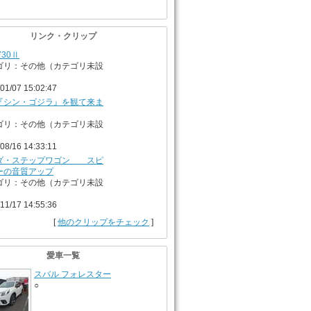
リンク・クリップ
730Ⅱ
ゴリ：その他（カテゴリ未設
01/07 15:02:47
『シン・ゴジラ』を観て来ま
ゴリ：その他（カテゴリ未設
08/16 14:33:11
ダ・ステップワゴン スピ
ーの音質アップ
ゴリ：その他（カテゴリ未設
11/17 14:55:36
[
他のクリップをチェック
]
愛車一覧
スバル フォレスター
○