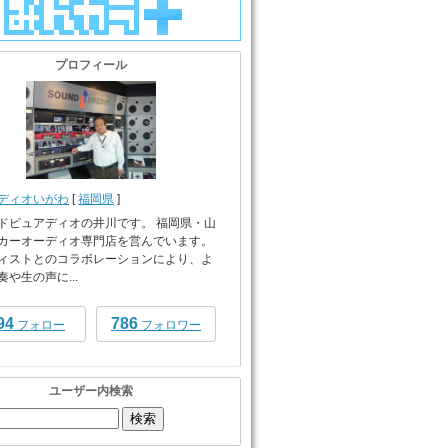
プロフィール
ディオいがわ
[
福岡県
]
ドピュアディオの井川です。 福岡県・山
カーオーディオ専門店を営んでいます。
ィストとのコラボレーションにより、よ
や生の声に...
94
786
フォロー
フォロワー
ユーザー内検索