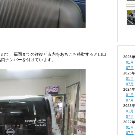
るので、福岡までの往復と市内をあちこち移動すると山口
2026
福岡ナンバーを付けています。
01月
07月
2025
01月
07月
2024
01月
07月
2023
01月
07月
2022
01月
07月