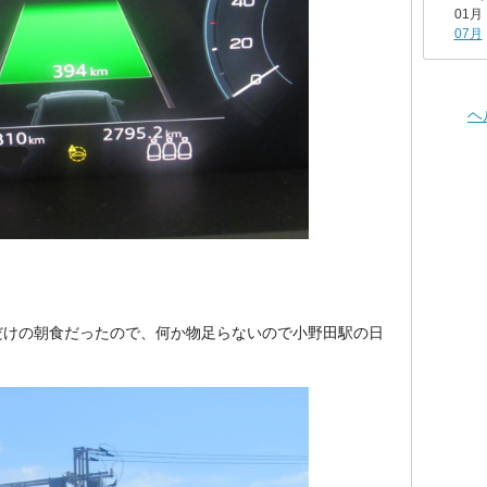
01月
07月
ヘ
だけの朝食だったので、何か物足らないので小野田駅の日