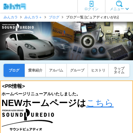
ログイン
メニュー
みんカラ
みんカラ＋
ブログ
ブログ一覧 [ピュアディオいがわ]
ラップ
ブログ
愛車紹介
アルバム
グループ
ヒストリ
タイム
<PR情報>
ホームページリニューアルいたしました。
NEWホームページは
こちら