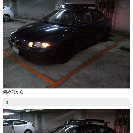
斜め前から
3