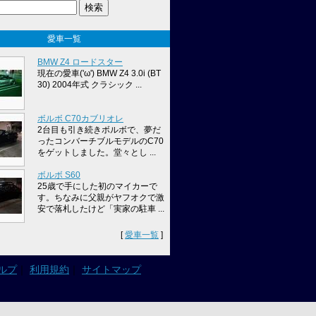
愛車一覧
BMW Z4 ロードスター
現在の愛車('ω') BMW Z4 3.0i (BT
30) 2004年式 クラシック ...
ボルボ C70カブリオレ
2台目も引き続きボルボで、夢だ
ったコンバーチブルモデルのC70
をゲットしました。堂々とし ...
ボルボ S60
25歳で手にした初のマイカーで
す。ちなみに父親がヤフオクで激
安で落札したけど「実家の駐車 ...
[
愛車一覧
]
ルプ
｜
利用規約
｜
サイトマップ