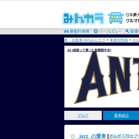
車・自動車SNSみんカラ
>
車種別情報
>
ボ
Z4 (頑張って買った初期型中古)
ブログ
愛車紹介
_jazz_の愛車
[
ボルボ C70カ