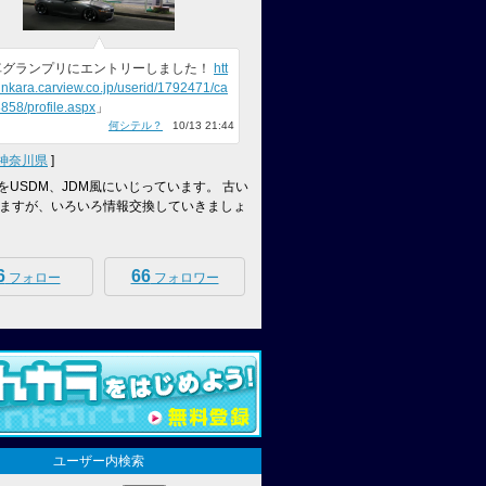
車グランプリにエントリーしました！
htt
inkara.carview.co.jp/userid/1792471/ca
858/profile.aspx
」
何シテル？
10/13 21:44
神奈川県
]
Z4をUSDM、JDM風にいじっています。 古い
ますが、いろいろ情報交換していきましょ
6
66
フォロー
フォロワー
ユーザー内検索