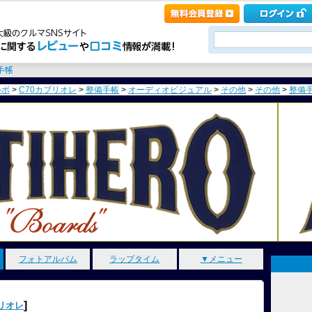
ルボ
>
C70カブリオレ
>
整備手帳
>
オーディオビジュアル
>
その他
>
その他
>
整備手帳
フォトアルバム
ラップタイム
▼メニュー
]
ブリオレ