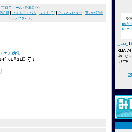
プロフィール
(
愛車ログ
)
費記録
|
フォトアルバム
|
フォト (1)
|
クルマレビュー
|
買い物記録
|
ラップタイム
「愛
ps://m
r/1753
_jazz_
[
BMW 
テナ無効化
車になり
014年01月11日
1
う(^^)/
2