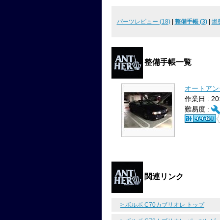
パーツレビュー (18)
|
整備手帳 (3)
|
燃
整備手帳一覧
オートアン
作業日 : 2
難易度 :
関連リンク
> ボルボ C70カブリオレ トップ