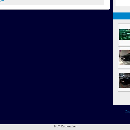
ュー
ヘ
© LY Corporation