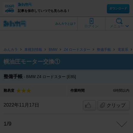
ダウンロード
記事を保存していつでも見られる！
みんカラとは？
ログイン
メニュー
みんカラ
車種別情報
BMW
Z4 ロードスター
整備手帳
電装系
幌油圧モーター交換①
整備手帳
BMW Z4 ロードスター [E85]
難易度
作業時間
6時間以内
2022年11月17日
クリップ
1/9