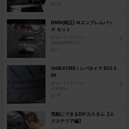
11
BMW(純正) Ｍエンブレムバッ
チ セット
Z4 ロードスター
[E85]
ねね丸&KERO’さん
7
SHIBATIRE / シバタイヤ R23 3
00
Z4 ロードスター
[E85]
まる03さん
41
気軽にできるDIYカスタム【エ
クステリア編】