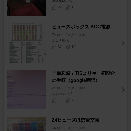
e85blueさん
24
1
ヒューズボックス ACC電源
Z4 ロードスター
[E85]
まる03さん
32
15
「備忘録」TISよりキー初期化
の手順（google翻訳）
Z4 ロードスター
[E85]
yoshidenさん
17
2
Z4ヒューズほぼ全交換
Z4 ロードスター
[E85]