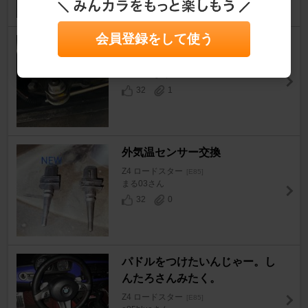
会員登録をして使う
シフトポジションセンサー交換
Z4 ロードスター
[E85]
e85blueさん
32
1
外気温センサー交換
Z4 ロードスター
[E85]
まる03さん
32
0
パドルをつけたいんじゃー。し
んたろさんみたく。
Z4 ロードスター
[E85]