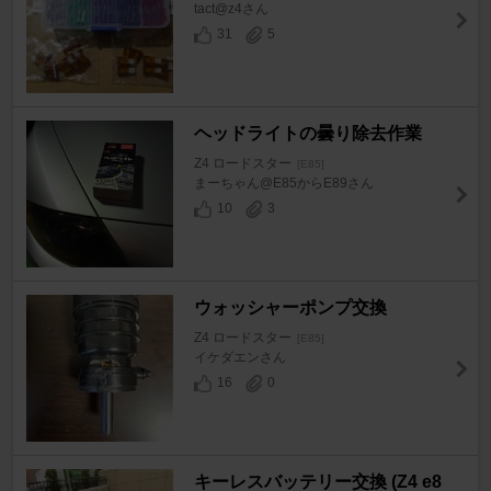
tact@z4さん
31
5
ヘッドライトの曇り除去作業
Z4 ロードスター
[E85]
まーちゃん@E85からE89さん
10
3
ウォッシャーポンプ交換
Z4 ロードスター
[E85]
イケダエンさん
16
0
キーレスバッテリー交換 (Z4 e8