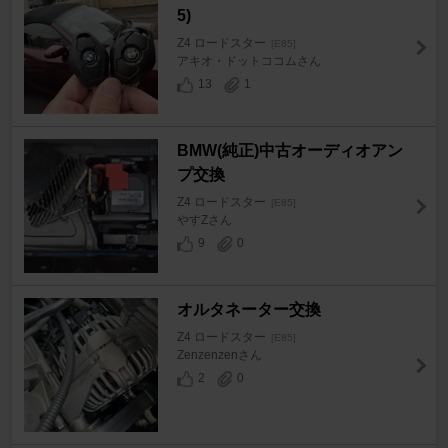
5)
Z4 ロードスター
[E85]
アキオ・ドットココムさん
13
1
BMW(純正)中古オーディオアン
プ交換
Z4 ロードスター
[E85]
やすZさん
9
0
オルタネーター交換
Z4 ロードスター
[E85]
Zenzenzenさん
2
0