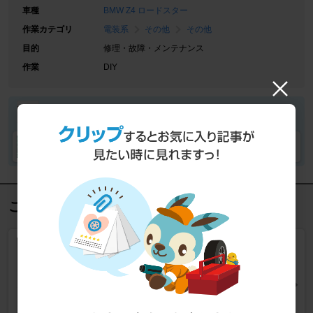
車種
BMW Z4 ロードスター
作業カテゴリ
電装系
その他
その他
目的
修理・故障・メンテナンス
作業
DIY
_jazz_さん
_jazz_さんの愛車
この記事を見た人におすすめ
E85 Z4 幌油圧ポンプモータ交
換編
Z4 ロードスター
[E85]
BISHさん
42
7