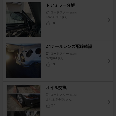
ドアミラー分解
Z4 ロードスター
[E85]
KAZU1996さん
18
Z4テールレンズ配線確認
Z4 ロードスター
[E85]
tact@z4さん
19
オイル交換
Z4 ロードスター
[E85]
よしまさ4403さん
27