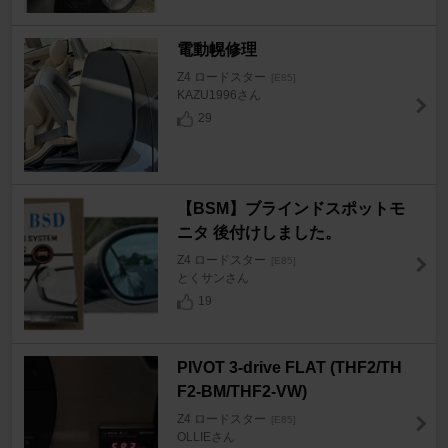
電動幌修理
Z4 ロードスター
[E85]
KAZU1996さん
29
【BSM】ブラインドスポットモ
ニタ 後付けしました。
Z4 ロードスター
[E85]
とくサンさん
19
PIVOT 3-drive FLAT (THF2/TH
F2-BM/THF2-VW)
Z4 ロードスター
[E85]
OLLIEさん