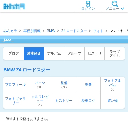
ログイン
メニュー
みんカラ
車種別情報
BMW
Z4 ロードスター
フォト
フォトギャラリ
_jazz_
ラップ
ブログ
愛車紹介
アルバム
グループ
ヒストリ
タイム
BMW Z4 ロードスター
フォトアル
パーツ
整備
プロフィール
燃費
バム
(209)
(76)
(2)
クルマレビ
フォトギャラ
ヒストリー
愛車ログ
買い物
ュー
リー
(1)
該当する投稿はありません。