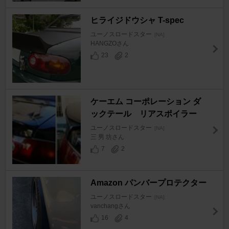
ヒライジドウシャ T-spec
ユーノスロードスター
[NA]
HANGZOさん
23
2
ケーエム コーポレーション ダ
ックテール リアスポイラー
ユーノスロードスター
[NA]
三 男 坊さん
7
2
Amazon パンバープロテクター
ユーノスロードスター
[NA]
vanchangさん
16
4