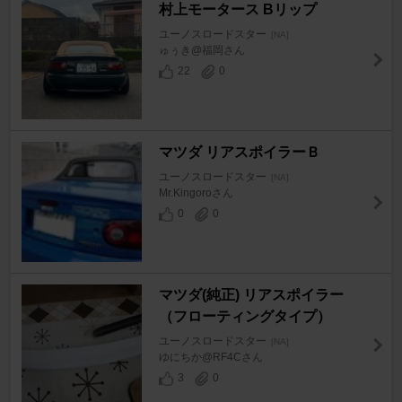
村上モータース Bリップ
ユーノスロードスター
[NA]
ゅぅき@福岡さん
22
0
マツダ リアスポイラーＢ
ユーノスロードスター
[NA]
Mr.Kingoroさん
0
0
マツダ(純正) リアスポイラー
（フローティングタイプ）
ユーノスロードスター
[NA]
ゆにちか@RF4Cさん
3
0