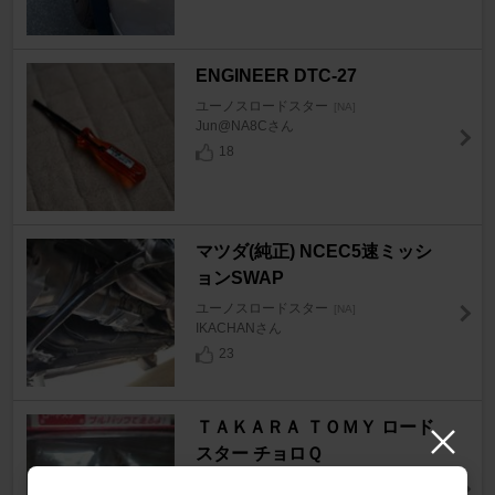
ENGINEER DTC-27
ユーノスロードスター
[NA]
Jun@NA8Cさん
18
マツダ(純正) NCEC5速ミッシ
ョンSWAP
ユーノスロードスター
[NA]
IKACHANさん
23
ＴＡＫＡＲＡ ＴＯＭＹ ロード
スター チョロＱ
ユーノスロードスター
[NA]