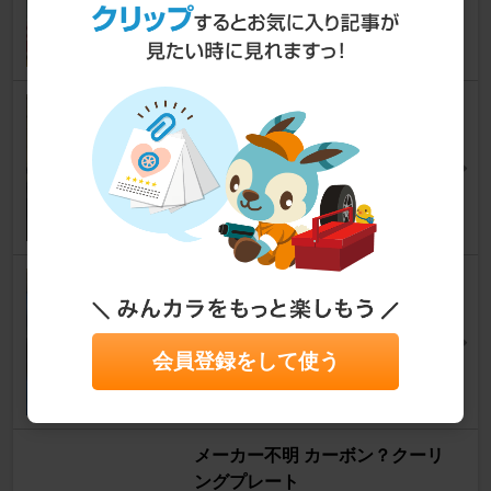
Ryodsterさん
11
北米トヨタ純正 usアンテナ
ユーノスロードスター
[NA]
スティックシフトさん
32
AQ 傘型サンシェード
ユーノスロードスター
[NA]
dubdiscoさん
10
会員登録をして使う
メーカー不明 カーボン？クーリ
ングプレート