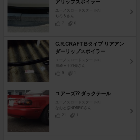
アリップスポイラー
ユーノスロードスター
[NA]
ぢろうさん
7
0
G.R.CRAFT Bタイプ リアアン
ダーリップスポイラー
ユーノスロードスター
[NA]
川崎＝手羽先さん
9
1
ユアーズ⁇ ダックテール
ユーノスロードスター
[NA]
なおと@ND5RCさん
21
1