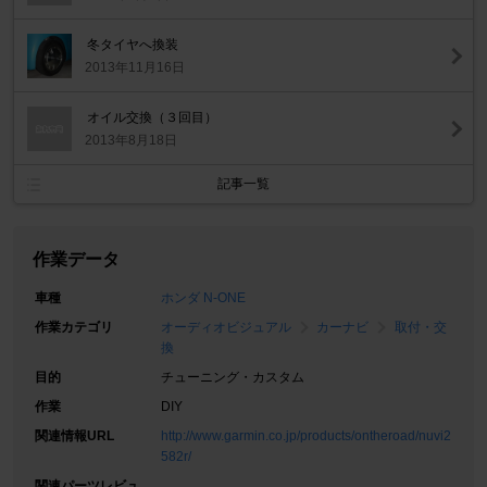
冬タイヤへ換装
2013年11月16日
オイル交換（３回目）
2013年8月18日
記事一覧
作業データ
車種
ホンダ N-ONE
作業カテゴリ
オーディオビジュアル
カーナビ
取付・交
換
目的
チューニング・カスタム
作業
DIY
関連情報URL
http://www.garmin.co.jp/products/ontheroad/nuvi2
582r/
関連パーツレビュ