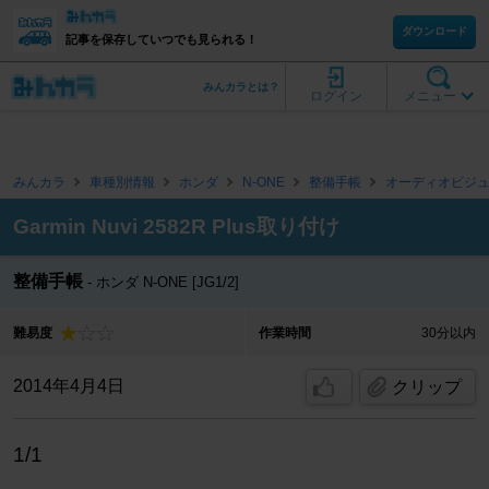
ダウンロード
記事を保存していつでも見られる！
みんカラとは？
ログイン
メニュー
みんカラ
車種別情報
ホンダ
N-ONE
整備手帳
オーディオビジ
Garmin Nuvi 2582R Plus取り付け
整備手帳
ホンダ N-ONE [JG1/2]
難易度
作業時間
30分以内
2014年4月4日
クリップ
1/1