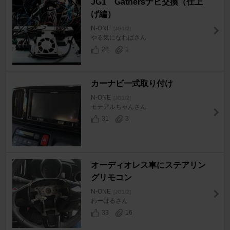
JG1 Gathersナビ交換（仕上
げ編）
N-ONE
[JG1/2]
やる気になればさん
28
1
カーナビ一式取り付け
N-ONE
[JG1/2]
モデアルちゃんさん
31
3
オーディオレス車にステアリン
グリモコン
N-ONE
[JG1/2]
わーはるさん
33
16