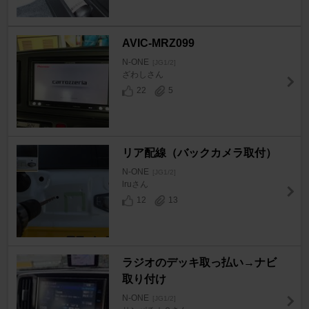
AVIC-MRZ099
N-ONE
[JG1/2]
ざわしさん
22
5
リア配線（バックカメラ取付）
N-ONE
[JG1/2]
lruさん
12
13
ラジオのデッキ取っ払い→ナビ
取り付け
N-ONE
[JG1/2]