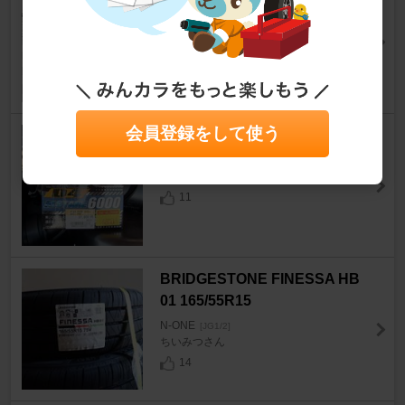
N-ONE
[JG1/2]
M寄りさん
47
会員登録をして使う
ヘッドライトバルブ交換
N-ONE
[JG1/2]
康えさん
11
BRIDGESTONE FINESSA HB
01 165/55R15
N-ONE
[JG1/2]
ちいみつさん
14