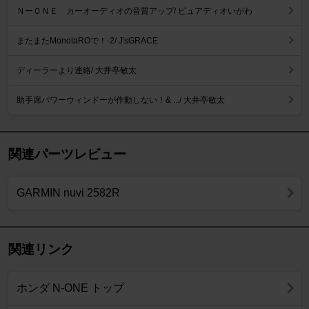
ＮーＯＮＥ カーオーディオの音質アップ/ ピュアディオいがわ
またまたMonotaROで！-2/ J'sGRACE
ディーラーより連絡/ 大井亭敏太
助手席パワーウィンドーが作動しない！& .../ 大井亭敏太
関連パーツレビュー
GARMIN nuvi 2582R
関連リンク
ホンダ N-ONE トップ