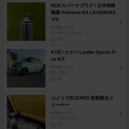
NGKスパークプラグ / 日本特殊
陶業 Premium RX LKAR8ARX
-PS
N-ONE
[JG1/2]
ホンキートンクさん
25
KYB / カヤバ Lowfer Sports Pl
us KIT
N-ONE
[JG1/2]
SU－3さん
25
コメリ CRUZARD 鉄粉除去ク
リーナー
N-ONE
[JG1/2]
タチカワウソさん
27