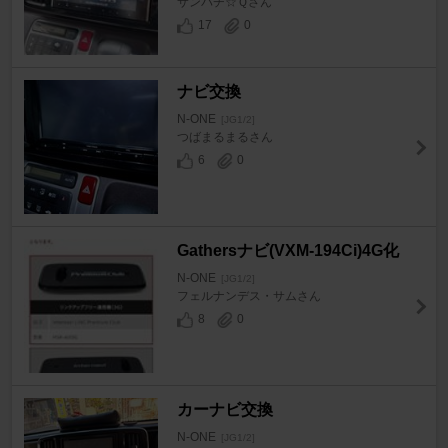
サンパチ☆Ｑさん
17
0
ナビ交換
N-ONE
[JG1/2]
つばまるまるさん
6
0
Gathersナビ(VXM-194Ci)4G化
N-ONE
[JG1/2]
フェルナンデス・サムさん
8
0
カーナビ交換
N-ONE
[JG1/2]