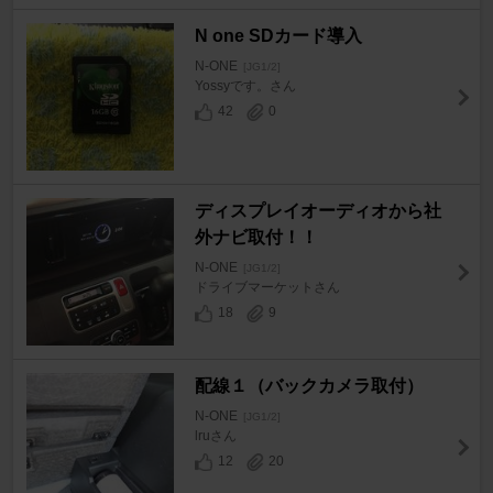
N one SDカード導入
N-ONE
[JG1/2]
Yossyです。さん
42
0
ディスプレイオーディオから社
外ナビ取付！！
N-ONE
[JG1/2]
ドライブマーケットさん
18
9
配線１（バックカメラ取付）
N-ONE
[JG1/2]
lruさん
12
20