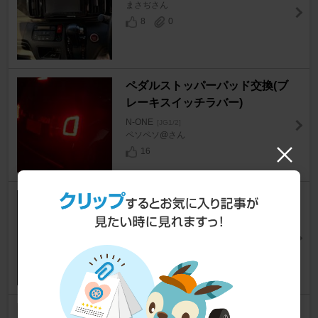
まさぢさん
8
0
ペダルストッパーパッド交換(ブ
レーキスイッチラバー)
N-ONE
[JG1/2]
ペソペソ@さん
16
スマートキーの電池交換
N-ONE
[JG1/2]
ホンキートンクさん
29
N-ONE不具合 症状例