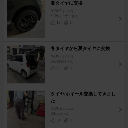
夏タイヤに交換
N-ONE
[JG1/2]
60代レーサーさん
17
1
冬タイヤから夏タイヤに交換
N-ONE
[JG1/2]
capa8803さん
20
0
タイヤ/ホイール交換してきまし
た
N-ONE
[JG1/2]
@katsuさん
31
0