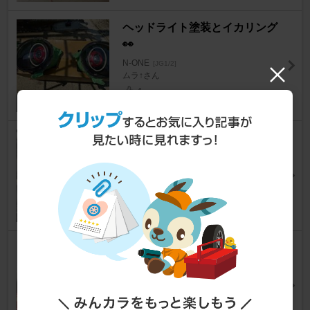
ヘッドライト塗装とイカリング
👀
N-ONE
[JG1/2]
ムラ↑さん
4
プラグ交換
N-ONE
[JG1/2]
むるちさん
4
JG1 ブレーキランプ点きっぱ
なし修理
N-ONE
[JG1/2]
やる気になればさん