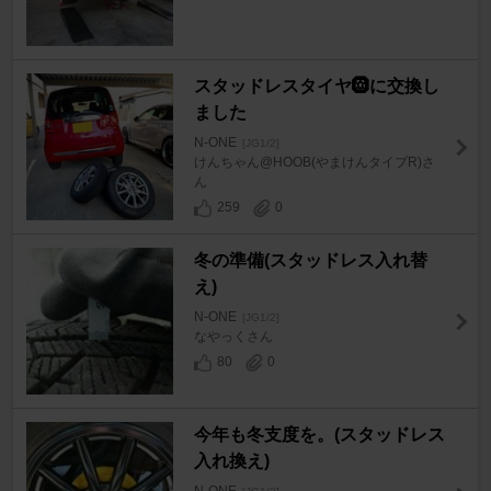
スタッドレスタイヤ🛞に交換し
ました
N-ONE
[JG1/2]
けんちゃん@HOOB(やまけんタイプR)さ
ん
259
0
冬の準備(スタッドレス入れ替
え)
N-ONE
[JG1/2]
なやっくさん
80
0
今年も冬支度を。(スタッドレス
入れ換え)