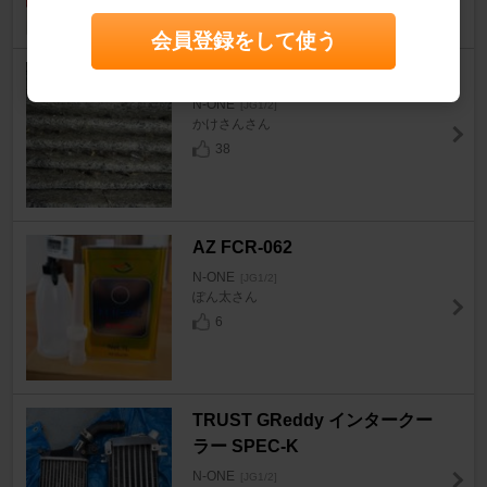
70
会員登録をして使う
エアコンのフィルター交換
N-ONE
[JG1/2]
かけさんさん
38
AZ FCR-062
N-ONE
[JG1/2]
ぽん太さん
6
TRUST GReddy インタークー
ラー SPEC-K
N-ONE
[JG1/2]