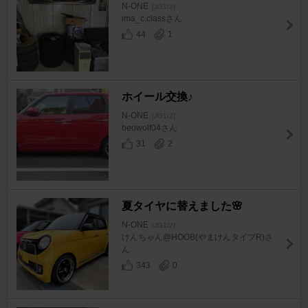
N-ONE
[JG1/2]
ima_c.classさん
44
1
ホイール交換♪
N-ONE
[JG1/2]
beowolf04さん
31
2
夏タイヤに替えました🌸
N-ONE
[JG1/2]
けんちゃん@HOOB(やまけんタイプR)さ
ん
343
0