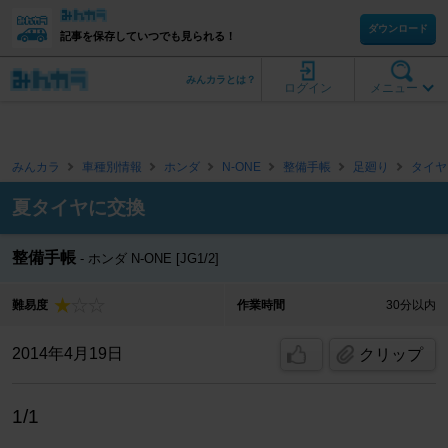
ダウンロード
記事を保存していつでも見られる！
みんカラとは？
ログイン
メニュー
みんカラ
車種別情報
ホンダ
N-ONE
整備手帳
足廻り
タイヤ
夏タイヤに交換
整備手帳
ホンダ N-ONE [JG1/2]
難易度
作業時間
30分以内
2014年4月19日
クリップ
1/1