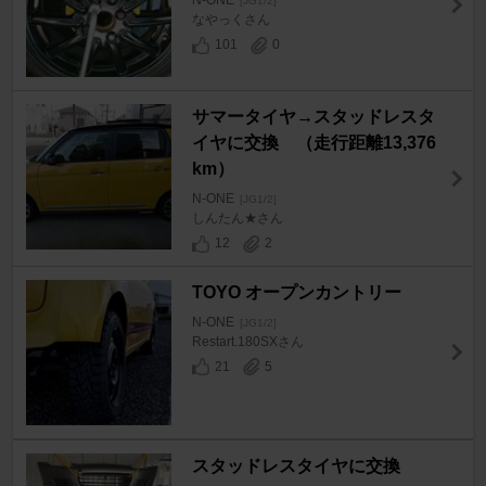
N-ONE
[JG1/2]
なやっくさん
101
0
サマータイヤ→スタッドレスタ
イヤに交換 （走行距離13,376
km）
N-ONE
[JG1/2]
しんたん★さん
12
2
TOYO オープンカントリー
N-ONE
[JG1/2]
Restart.180SXさん
21
5
スタッドレスタイヤに交換