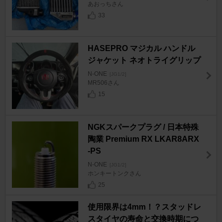
あおっちさん
33
HASEPRO マジカル ハンドル
ジャケット ネオトライグリップ
N-ONE
[JG1/2]
MR506さん
15
NGKスパークプラグ / 日本特殊
陶業 Premium RX LKAR8ARX
-PS
N-ONE
[JG1/2]
ホンキートンクさん
25
使用限界は4mm！？スタッドレ
スタイヤの寿命と交換時期につ