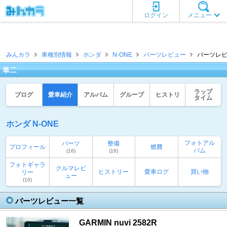
ログイン
メニュー
みんカラ
車種別情報
ホンダ
N-ONE
パーツレビュー
パーツレビ
単二
ラップ
ブログ
愛車紹介
アルバム
グループ
ヒストリ
タイム
ホンダ N-ONE
フォトアル
パーツ
整備
プロフィール
燃費
バム
(16)
(16)
フォトギャラ
クルマレビ
ヒストリー
愛車ログ
買い物
リー
ュー
(10)
パーツレビュー一覧
GARMIN nuvi 2582R