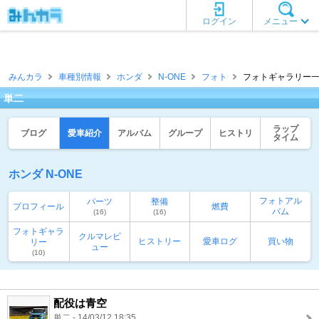
ログイン
メニュー
みんカラ
車種別情報
ホンダ
N-ONE
フォト
フォトギャラリー一覧
単二
ラップ
ブログ
愛車紹介
アルバム
グループ
ヒストリ
タイム
ホンダ N-ONE
フォトアル
パーツ
整備
プロフィール
燃費
バム
(16)
(16)
フォトギャラ
クルマレビ
ヒストリー
愛車ログ
買い物
リー
ュー
(10)
配役は青空
単二 - 14/03/12 18:35