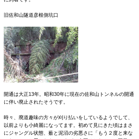
旧佐和山隧道彦根側坑口
開通は大正13年。昭和30年に現在の佐和山トンネルの開通
に伴い廃止されたそうです。
時々、廃道趣味の方々が刈り払いをしているようでして、
以前よりも小綺麗になってます。初めて見にきた頃はまさ
にジャングル状態、薮と泥沼の劣悪さに「もう２度と来な