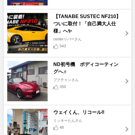
【TANABE SUSTEC NF210】
ついに取付！「自己満大人仕
様」へ✨
centerリバーさん
543
ND初号機 ボディコーティン
グへ♬
ブクチャンさん
350
ウェイくん、リコール‼️
ミッキーたんさん
48