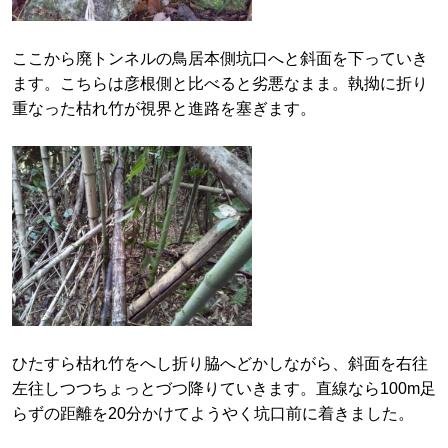
ここから廃トンネルの鳥居本側坑口へと斜面を下っていき
ます。こちらは彦根側と比べると劣悪なまま。執拗に折り
重なった枯れ竹が視界と進路を塞ぎます。
ひたすら枯れ竹をへし折り脇へどかしながら、斜面を右往
左往しつつちょっとづつ降りていきます。直線なら100m足
らずの距離を20分かけてようやく坑口前に着きました。