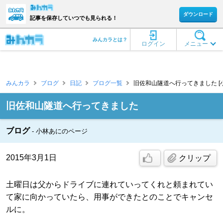
ダウンロード
記事を保存していつでも見られる！
みんカラとは？
ログイン
メニュー
みんカラ
ブログ
日記
ブログ一覧
旧佐和山隧道へ行ってきました [
旧佐和山隧道へ行ってきました
ブログ
小林あにのページ
2015年3月1日
クリップ
土曜日は父からドライブに連れていってくれと頼まれてい
て家に向かっていたら、用事ができたとのことでキャンセ
ルに。