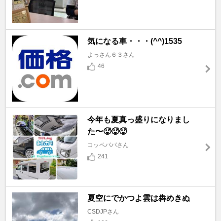
気になる車・・・(^^)1535
よっさん６３さん
46
今年も夏真っ盛りになりまし
た〜🥵🥵🥵
コッペパパさん
241
夏空にでかつよ雲は犇めきぬ
CSDJPさん