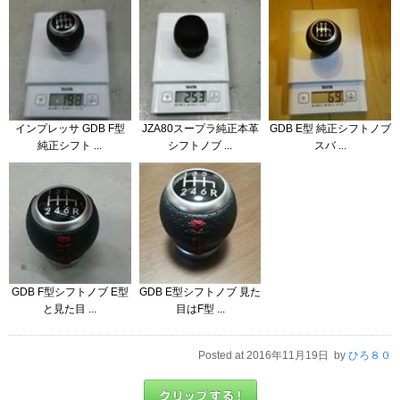
インプレッサ GDB F型
JZA80スープラ純正本革
GDB E型 純正シフトノブ
純正シフト ...
シフトノブ ...
スバ ...
GDB F型シフトノブ E型
GDB E型シフトノブ 見た
と見た目 ...
目はF型 ...
Posted at 2016年11月19日 by
ひろ８０