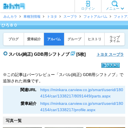
ログイン
メニュー
みんカラ
車種別情報
トヨタ
スープラ
フォトアルバム
フォトア
ひろ８０
ラップ
ブログ
愛車紹介
アルバム
グループ
ヒストリ
タイム
スバル(純正) GDB用シフトノブ
[5枚]
トヨタ スープラ
※この記事はパーツレビュー「スバル(純正) GDB用シフトノブ」で
追加された画像です。
関連URL
https://minkara.carview.co.jp/smart/userid/180
4154/car/1338217/8091449/parts.aspx
愛車紹介
https://minkara.carview.co.jp/smart/userid/180
4154/car/1338217/profile.aspx
写真一覧