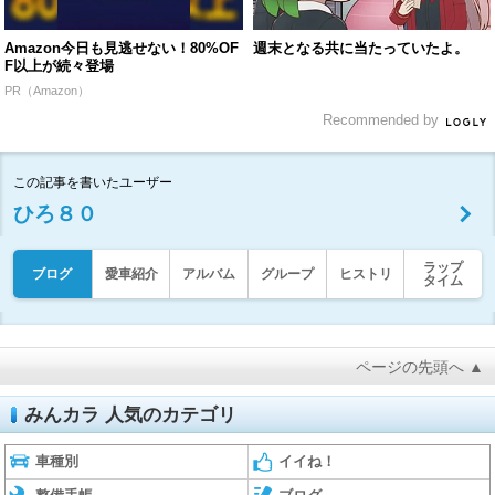
Amazon今日も見逃せない！80%OF
週末となる共に当たっていたよ。
F以上が続々登場
PR（Amazon）
Recommended by
この記事を書いたユーザー
ひろ８０
ラップ
ブログ
愛車紹介
アルバム
グループ
ヒストリ
タイム
ページの先頭へ ▲
みんカラ 人気のカテゴリ
車種別
イイね！