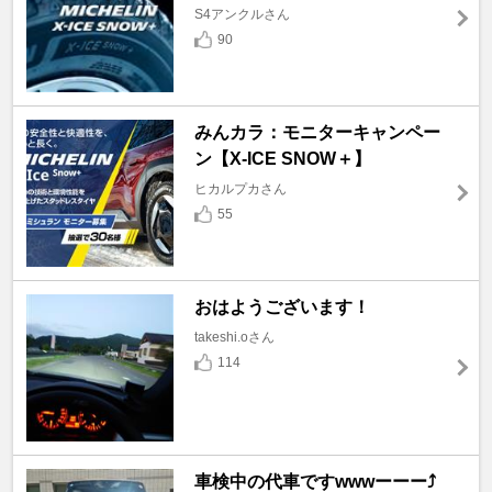
S4アンクルさん
90
みんカラ：モニターキャンペー
ン【X-ICE SNOW＋】
ヒカルプカさん
55
おはようございます！
takeshi.oさん
114
車検中の代車ですwwwーーー⤴️