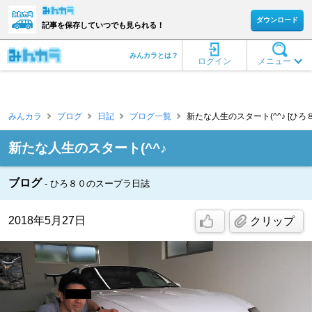
ダウンロード
記事を保存していつでも見られる！
みんカラとは？
ログイン
メニュー
みんカラ
ブログ
日記
ブログ一覧
新たな人生のスタート(^^♪ [ひろ
新たな人生のスタート(^^♪
ブログ
ひろ８０のスープラ日誌
2018年5月27日
クリップ