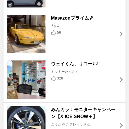
Masazonプライム🎵
.ξさん
56
ウェイくん、リコール‼️
ミッキーたんさん
328
みんカラ：モニターキャンペー
ン【X-ICE SNOW＋】
こうた with プレッサさん