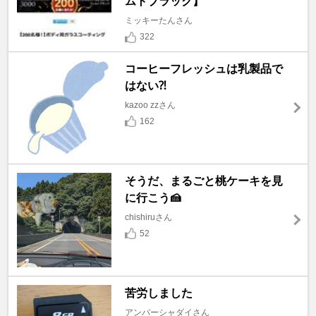
ムトブラック】
ミッキーたんさん
322
コーヒーフレッシュは乳製品で
はない⁈
kazoo zzさん
162
そうだ、まるごと桃ケーキを見
に行こう🍰
chishiruさん
52
苦労しました
アンバーシャダイさん