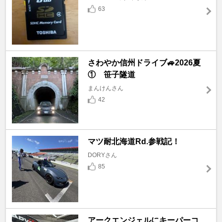
63
さわやか信州ドライブ🚙2026夏
① 笹子隧道
まんけんさん
42
マツ耐北海道Rd.参戦記！
DORYさん
85
アークエンジェルにキーパーコ