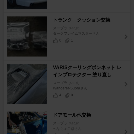
トランク クッション交換
スープラ
[A80系]
ダークフレイムマスターさん
0
1
VARISクーリングボンネット レ
インプロテクター 塗り直し
スープラ
[A80系]
Wanderer-Supraさん
4
0
ドアモール他交換
スープラ
[A80系]
へなちょこ@さん