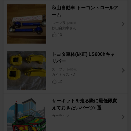
秋山自動車 トーコントロールア
ーム
スープラ
[A80系]
秋山自動車さん
13
トヨタ車体(純正) LS600hキャ
リパー
スープラ
[A80系]
カイトゥスさん
12
サーキットを走る際に最低限変
えておきたいパーツ○選
カーライフ