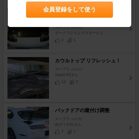
会員登録をして使う
ボンネット改造① ～ダクト追
加～
スープラ
[A80系]
ダークフレイムマスターさん
0
1
カウルトップ リフレッシュ！
スープラ
[A80系]
Supra RZさん
12
3
バックドアの建付け調整
スープラ
[A80系]
めびうす01さん
7
1