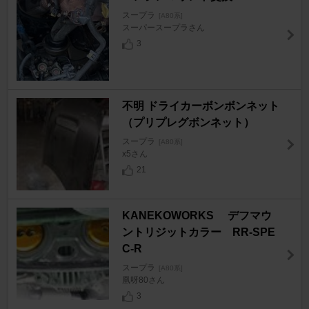
スープラ
[A80系]
スーパースープラさん
3
不明 ドライカーボンボンネット
（プリプレグボンネット）
スープラ
[A80系]
x5さん
21
KANEKOWORKS デフマウ
ントリジットカラー RR-SPE
C-R
スープラ
[A80系]
凰呀80さん
3