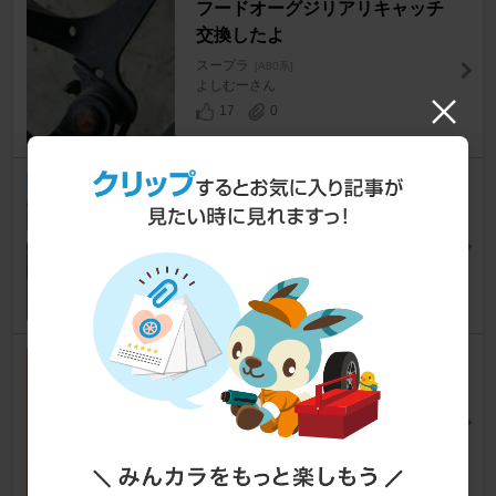
フードオーグジリアリキャッチ
交換したよ
スープラ
[A80系]
よしむーさん
17
0
シャコタン対策
スープラ
[A80系]
かぴ＠のりものがかりさん
14
4
防汚対策
スープラ
[A80系]
kazu4℃さん
14
0