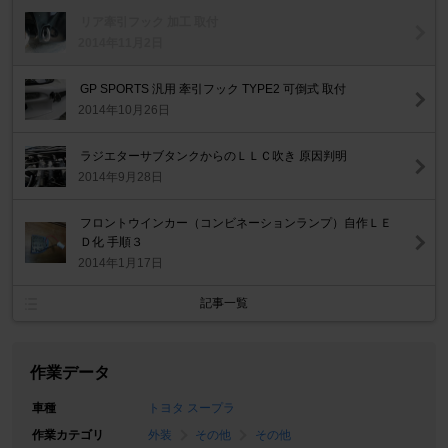
リア牽引フック 加工 取付
2014年11月2日
GP SPORTS 汎用 牽引フック TYPE2 可倒式 取付
2014年10月26日
ラジエターサブタンクからのＬＬＣ吹き 原因判明
2014年9月28日
フロントウインカー（コンビネーションランプ）自作ＬＥ
Ｄ化 手順３
2014年1月17日
記事一覧
作業データ
車種
トヨタ スープラ
作業カテゴリ
外装
その他
その他