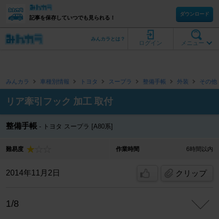
ダウンロード
記事を保存していつでも見られる！
みんカラとは？
ログイン
メニュー
みんカラ
車種別情報
トヨタ
スープラ
整備手帳
外装
その他
リア牽引フック 加工 取付
整備手帳
トヨタ スープラ [A80系]
難易度
作業時間
6時間以内
2014年11月2日
クリップ
1/8