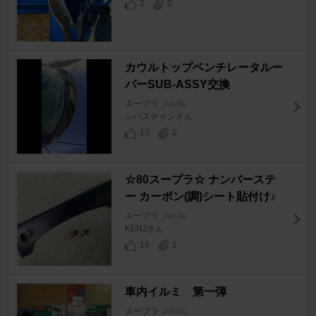
2
0
カウルトップベンチレータルー
バーSUB-ASSY交換
スープラ
[A80系]
シバスチャンさん
13
0
☆80スープラ☆ ナンバーステ
ー カーボン(調)シート貼付け♪
スープラ
[A80系]
KENJさん
19
1
車内イルミ 第一弾
スープラ
[A80系]