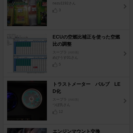
nezu1192さん
3
ECUの空燃比補正を使った空燃
比の調整
スープラ
[A80系]
めびうす01さん
5
トラストメーター バルブ LE
D化
スープラ
[A80系]
つぼ氏さん
12
エンジンマウント交換