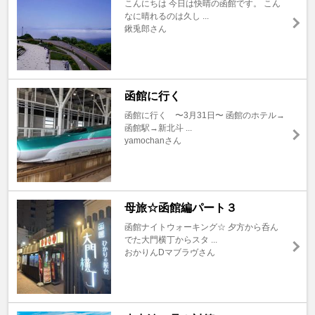
こんにちは 今日は快晴の函館です。 こん
なに晴れるのは久し ...
鍬兎郎さん
函館に行く
函館に行く 〜3月31日〜 函館のホテル→
函館駅→新北斗 ...
yamochanさん
母旅☆函館編パート３
函館ナイトウォーキング☆ 夕方から呑ん
でた大門横丁からスタ ...
おかりんDマブラヴさん