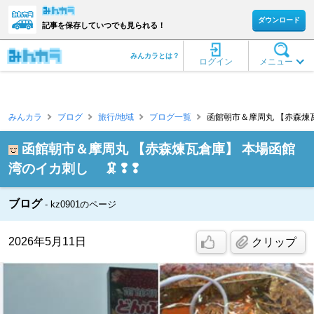
ダウンロード
記事を保存していつでも見られる！
みんカラとは？
ログイン
メニュー
みんカラ
ブログ
旅行/地域
ブログ一覧
函館朝市＆摩周丸 【赤森煉瓦倉
函館朝市＆摩周丸 【赤森煉瓦倉庫】 本場函館
湾のイカ刺し 🦑❢❢
ブログ
kz0901のページ
2026年5月11日
クリップ