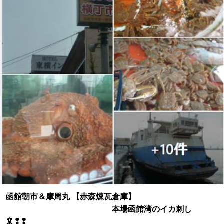
函館朝市＆摩周丸 【赤森煉瓦倉庫】
本場函館湾のイカ刺し
🦑❢❢