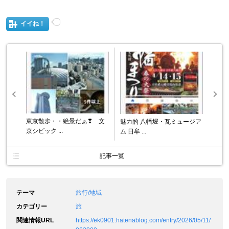
イイね！
東京散歩・・絶景だぁ❣ 文
魅力的 八幡堀・瓦ミュージア
京シビック ...
ム 日牟 ...
記事一覧
テーマ
旅行/地域
カテゴリー
旅
関連情報URL
https://ek0901.hatenablog.com/entry/2026/05/11/