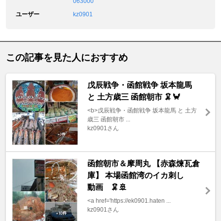
063000
ユーザー
kz0901
この記事を見た人におすすめ
戊辰戦争・函館戦争 坂本龍馬
と 土方歳三 函館朝市 🦑🦀
<b>戊辰戦争・函館戦争 坂本龍馬 と 土方
歳三 函館朝市 ...
kz0901さん
函館朝市＆摩周丸 【赤森煉瓦倉
庫】 本場函館湾のイカ刺し
動画 🦑🚢
<a href='https://ek0901.haten ...
kz0901さん