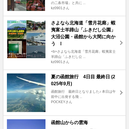
の二条市場」と共に ...
kz0901さん
さよなら北海道「雪月花廊」蝦
夷富士羊蹄山「ふきだし公園」
大沼公園・函館から大間に向か
う ❕
<b>さよなら北海道「雪月花廊」蝦夷富士
羊蹄山「ふきだし公 ...
kz0901さん
夏の函館旅行 4日目 最終日 (2
025年9月)
函館旅行 最終日となりました♪ 本日は午
前中に出発する飛 ...
POCKEYさん
函館山からの雲海