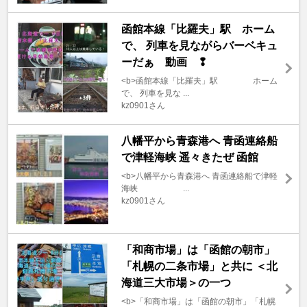
函館本線「比羅夫」駅 ホーム
で、 列車を見ながらバーベキュ
ーだぁ 動画 ❢
<b>函館本線「比羅夫」駅 ホーム
で、 列車を見な ...
kz0901さん
八幡平から青森港へ 青函連絡船
で津軽海峡 遥々きたぜ 函館
<b>八幡平から青森港へ 青函連絡船で津軽
海峡 ...
kz0901さん
「和商市場」は「函館の朝市」
「札幌の二条市場」と共に ＜北
海道三大市場＞の一つ
<b>「和商市場」は「函館の朝市」「札幌